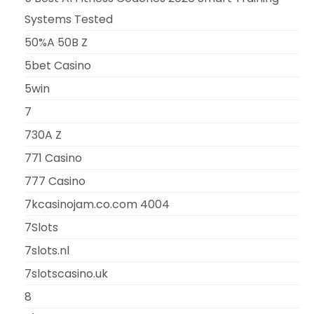
Systems Tested
50%A 50B Z
5bet Casino
5win
7
730A Z
771 Casino
777 Casino
7kcasinojam.co.com 4004
7Slots
7slots.nl
7slotscasino.uk
8