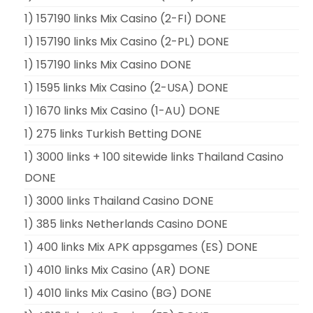
1) 157190 links Mix Casino (2-FI) DONE
1) 157190 links Mix Casino (2-PL) DONE
1) 157190 links Mix Casino DONE
1) 1595 links Mix Casino (2-USA) DONE
1) 1670 links Mix Casino (1-AU) DONE
1) 275 links Turkish Betting DONE
1) 3000 links + 100 sitewide links Thailand Casino
DONE
1) 3000 links Thailand Casino DONE
1) 385 links Netherlands Casino DONE
1) 400 links Mix APK appsgames (ES) DONE
1) 4010 links Mix Casino (AR) DONE
1) 4010 links Mix Casino (BG) DONE