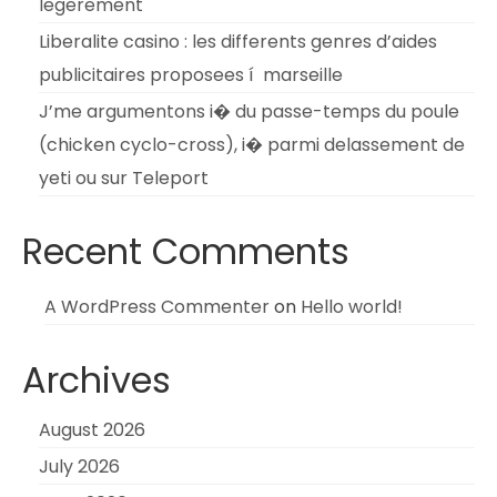
legerement
Liberalite casino : les differents genres d’aides
publicitaires proposees í marseille
J’me argumentons i� du passe-temps du poule
(chicken cyclo-cross), i� parmi delassement de
yeti ou sur Teleport
Recent Comments
A WordPress Commenter
on
Hello world!
Archives
August 2026
July 2026