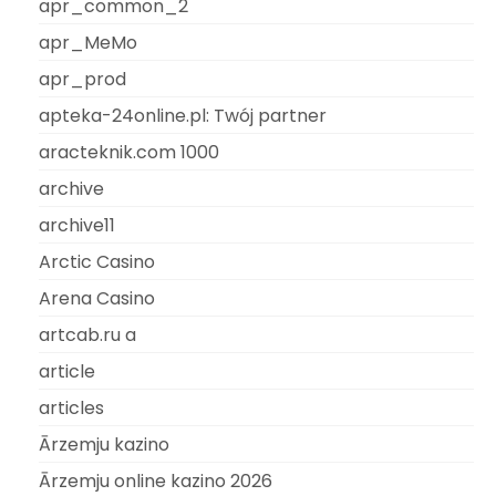
apr_common_2
apr_MeMo
apr_prod
apteka-24online.pl: Twój partner
aracteknik.com 1000
archive
archive11
Arctic Casino
Arena Casino
artcab.ru a
article
articles
Ārzemju kazino
Ārzemju online kazino 2026