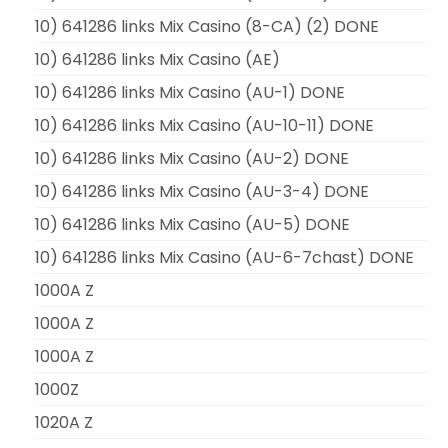
10) 641286 links Mix Casino (8-CA) (2) DONE
10) 641286 links Mix Casino (AE)
10) 641286 links Mix Casino (AU-1) DONE
10) 641286 links Mix Casino (AU-10-11) DONE
10) 641286 links Mix Casino (AU-2) DONE
10) 641286 links Mix Casino (AU-3-4) DONE
10) 641286 links Mix Casino (AU-5) DONE
10) 641286 links Mix Casino (AU-6-7chast) DONE
1000A Z
1000A Z
1000A Z
1000Z
1020A Z