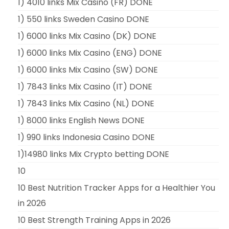
1) 4010 links Mix Casino (FR) DONE
1) 550 links Sweden Casino DONE
1) 6000 links Mix Casino (DK) DONE
1) 6000 links Mix Casino (ENG) DONE
1) 6000 links Mix Casino (SW) DONE
1) 7843 links Mix Casino (IT) DONE
1) 7843 links Mix Casino (NL) DONE
1) 8000 links English News DONE
1) 990 links Indonesia Casino DONE
1)14980 links Mix Crypto betting DONE
10
10 Best Nutrition Tracker Apps for a Healthier You
in 2026
10 Best Strength Training Apps in 2026