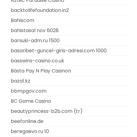
Aztec Paradise Casino
backtolifefoundation.in2
Bahiscom
bahistasal nov 6028
barsuki-adm.ru 1500
basaribet-guncel-giris-adresi.com 1000
basswins-casino.co.uk
Bästa Pay N Play Casinon
baza1.kz
bbmpgov.com
BC Game Casino
beautyprincess-b2b.com (tr)
beefonline.de
beregaevo.ru 10