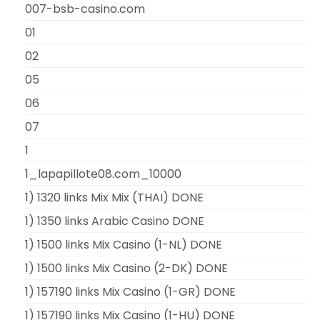
007-bsb-casino.com
01
02
05
06
07
1
1_lapapillote08.com_10000
1) 1320 links Mix Mix (THAI) DONE
1) 1350 links Arabic Casino DONE
1) 1500 links Mix Casino (1-NL) DONE
1) 1500 links Mix Casino (2-DK) DONE
1) 157190 links Mix Casino (1-GR) DONE
1) 157190 links Mix Casino (1-HU) DONE