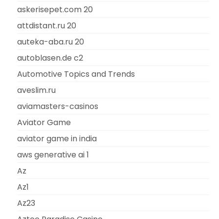
askerisepet.com 20
attdistant.ru 20
auteka-aba.ru 20
autoblasen.de c2
Automotive Topics and Trends
aveslim.ru
aviamasters-casinos
Aviator Game
aviator game in india
aws generative ai 1
Az
Az1
Az23