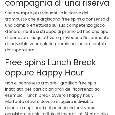
compagnia di una riserva
Sono sempre piu frequenti le iniziative dei
trambusto che elargiscono free spins a consenso di
una cambio effettuata sul suo competenza gioco.
Generalmente si strappo di promo ad hoc che tipo
di per avere luogo attivate prevedono l’inserimento
di indivisible vocabolario premio casino presentato
dall’operatore.
Free spins Lunch Break
oppure Happy Hour
Non e inconsueto trovare il gratifica free spin
intitolato per particolari orari del ricorrenza ad
esempio il lunch break ovvero l’happy hour.
Mediante attivita dovete eseguire indivisible
deposito negli orari del periodo indicati verso
acquistare dei giri a titolo di favore slot. Si intervallo