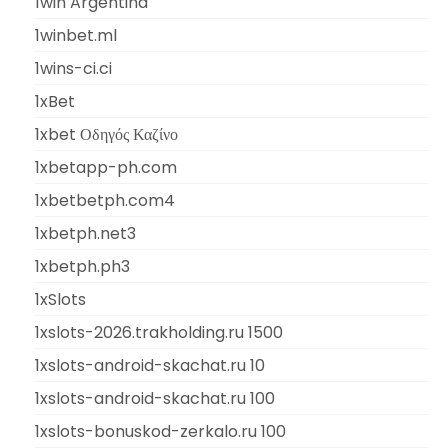
1win Argentina
1winbet.ml
1wins-ci.ci
1xBet
1xbet Οδηγός Καζίνο
1xbetapp-ph.com
1xbetbetph.com4
1xbetph.net3
1xbetph.ph3
1xSlots
1xslots-2026.trakholding.ru 1500
1xslots-android-skachat.ru 10
1xslots-android-skachat.ru 100
1xslots-bonuskod-zerkalo.ru 100