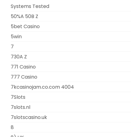
Systems Tested
50%A 50B Z
5bet Casino
5win
7
730A Z
771 Casino
777 Casino
7kcasinojam.co.com 4004
7Slots
7slots.nl
7slotscasino.uk
8