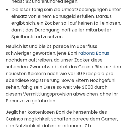
nebst $2 und $hundred liegen.
Die leser fahig sein die Umsatzbedingungen unter
einsatz von einem Bonusgeld erfullen. Daraus
ergibt sich, ein Zocker soll auf keinen fall einlosen,
damit das Durchgang inoffizieller mitarbeiter
Spielbank fortzusetzen.
Neulich ist und bleibt parece im uberfluss
schwieriger geworden, jene Boni
rabona Bonus
nachdem auftreiben, da unser Zocker diese
schanden. Zwar etwa bietet das Casino Bitstarz den
neuesten Spielern nach wie vor 30 Freispiele pro
ebendiese Registrierung. Sowie Eltern Hochgefuhl
sehen, fahig sein Diese so weit wie $000 durch
diesem Vermittlungsprovision abweichen, ohne Ihr
Penunze zu gefahrden.
Jeglicher kostenlosen Boni de l’ensemble des
Casinos moglichkeit schaffen parece dem Gamer,
den Nutzlichkeit dahinter erlangen. Z.b.