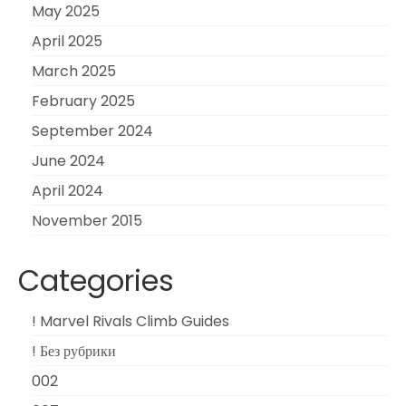
May 2025
April 2025
March 2025
February 2025
September 2024
June 2024
April 2024
November 2015
Categories
! Marvel Rivals Climb Guides
! Без рубрики
002