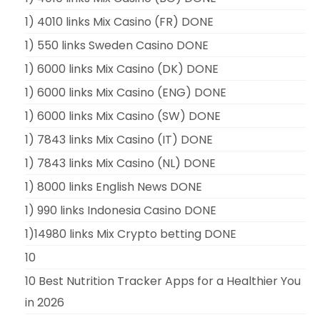
1) 4010 links Mix Casino (FR) DONE
1) 550 links Sweden Casino DONE
1) 6000 links Mix Casino (DK) DONE
1) 6000 links Mix Casino (ENG) DONE
1) 6000 links Mix Casino (SW) DONE
1) 7843 links Mix Casino (IT) DONE
1) 7843 links Mix Casino (NL) DONE
1) 8000 links English News DONE
1) 990 links Indonesia Casino DONE
1)14980 links Mix Crypto betting DONE
10
10 Best Nutrition Tracker Apps for a Healthier You
in 2026