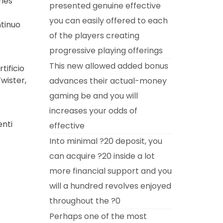
ames
presented genuine effective
you can easily offered to each
ntinuo
of the players creating
progressive playing offerings
This new allowed added bonus
tificio
Twister,
advances their actual-money
e
gaming be and you will
increases your odds of
enti
effective
Into minimal ?20 deposit, you
can acquire ?20 inside a lot
more financial support and you
will a hundred revolves enjoyed
throughout the ?0
Perhaps one of the most