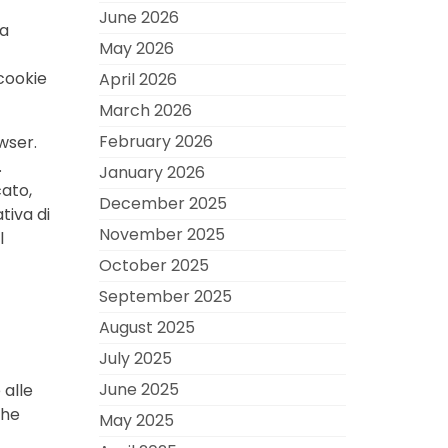
June 2026
za
May 2026
cookie
April 2026
March 2026
February 2026
wser.
.
January 2026
cato,
December 2025
tiva di
November 2025
l
October 2025
September 2025
August 2025
July 2025
June 2025
 alle
Che
May 2025