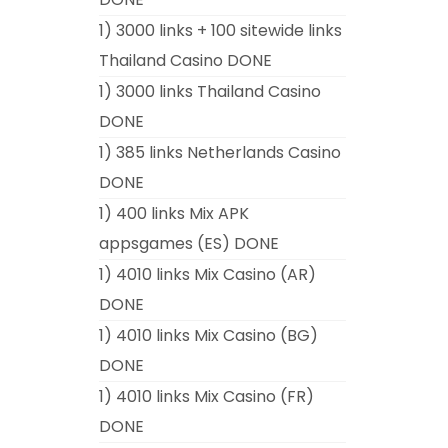
1) 3000 links + 100 sitewide links
Thailand Casino DONE
1) 3000 links Thailand Casino
DONE
1) 385 links Netherlands Casino
DONE
1) 400 links Mix APK
appsgames (ES) DONE
1) 4010 links Mix Casino (AR)
DONE
1) 4010 links Mix Casino (BG)
DONE
1) 4010 links Mix Casino (FR)
DONE