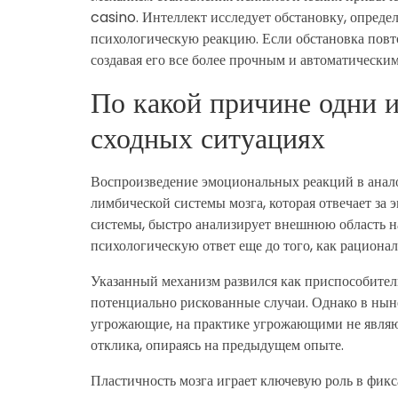
casino. Интеллект исследует обстановку, опреде
психологическую реакцию. Если обстановка повто
создавая его все более прочным и автоматическим
По какой причине одни и
сходных ситуациях
Воспроизведение эмоциональных реакций в ана
лимбической системы мозга, которая отвечает за
системы, быстро анализирует внешнюю область н
психологическую ответ еще до того, как рационал
Указанный механизм развился как приспособител
потенциально рискованные случаи. Однако в нын
угрожающие, на практике угрожающими не являют
отклика, опираясь на предыдущем опыте.
Пластичность мозга играет ключевую роль в фик