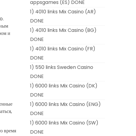
appsgames (ES) DONE
1) 4010 links Mix Casino (AR)
o.
DONE
чным
1) 4010 links Mix Casino (BG)
ром и
DONE
1) 4010 links Mix Casino (FR)
DONE
1) 550 links Sweden Casino
DONE
1) 6000 links Mix Casino (DK)
DONE
ленные
1) 6000 links Mix Casino (ENG)
аться,
DONE
1) 6000 links Mix Casino (SW)
то время
DONE