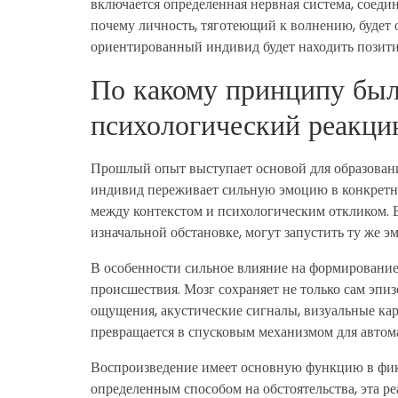
включается определенная нервная система, соеди
почему личность, тяготеющий к волнению, будет 
ориентированный индивид будет находить позити
По какому принципу был
психологический реакц
Прошлый опыт выступает основой для образовани
индивид переживает сильную эмоцию в конкретн
между контекстом и психологическим откликом. 
изначальной обстановке, могут запустить ту же 
В особенности сильное влияние на формирование
происшествия. Мозг сохраняет не только сам эпи
ощущения, акустические сигналы, визуальные ка
превращается в спусковым механизмом для автом
Воспроизведение имеет основную функцию в фикс
определенным способом на обстоятельства, эта ре