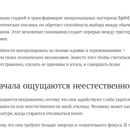
нным стадией в трансформации эмоциональных паттернов Spint
матические отклики, он обретает способность выбора между обы
ния. Этот мгновение понимания создает перерыв между тригге
мен.
бности контролировать за своими идеями и переживаниями –
ем своих психических механизмов. Заместо того чтобы считаться
тстраненно, изучать ее причины и итоги, и совершать более
ачала ощущаются неестественно
ущаются непривычно, потому что они задействуют слабо укреп
вости или неестественности иной отклика. Человеку может каз
атуре, когда старается откликаться иначе.
ем, что они требуют больше энергии и сознательного фокуса. В 