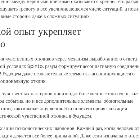
нения между нервными клетками оказываются крепче. Это разъяс
ощущать тревогу в все увеличивающемся числе ситуаций, а поз
вные стороны даже в сложных ситуациях.
ой опыт укрепляет
ию
я чувственных откликов через механизм выработанного ответа.
ой условиях Spinto, разум формирует ассоциативную соединен
В будущем даже незначительные элементы, ассоциирующиеся о
эмоциональную отклик.
 чувственных паттернов производят болезненные или очень зн
зод события, но и все дополнительные элементы: обонятельные
ртины, тактильные ощущения. Эта полисенсорная фиксация
атической чувственной отклика в будущем.
ации психологических шаблонов. Каждый раз, когда человек от
акция делается все более привычной. Даже если изначально отве