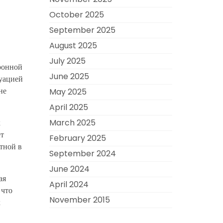
October 2025
September 2025
August 2025
July 2025
ронной
June 2025
туацией
не
May 2025
April 2025
к
March 2025
ет
February 2025
тной в
September 2024
June 2024
ая
April 2024
 что
November 2015
х