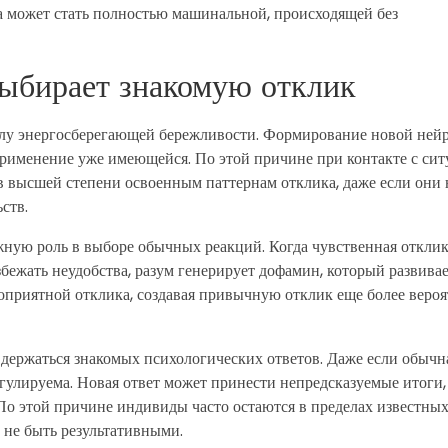
 может стать полностью машинальной, происходящей без
выбирает знакомую отклик
илу энергосберегающей бережливости. Формирование новой ней
применение уже имеющейся. По этой причине при контакте с си
в высшей степени освоенным паттернам отклика, даже если они 
ств.
ную роль в выборе обычных реакций. Когда чувственная откли
бежать неудобства, разум генерирует дофамин, который развива
гоприятной отклика, создавая привычную отклик еще более вероя
 держаться знакомых психологических ответов. Даже если обычн
гулируема. Новая ответ может принести непредсказуемые итоги,
 По этой причине индивиды часто остаются в пределах известны
 не быть результативными.