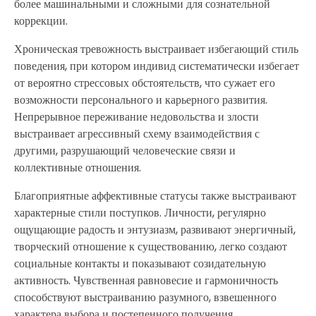
более машинальными и сложными для сознательной
коррекции.
Хроническая тревожность выстраивает избегающий стиль
поведения, при котором индивид систематически избегает
от вероятно стрессовых обстоятельств, что сужает его
возможности персонального и карьерного развития.
Непрерывное переживание недовольства и злости
выстраивает агрессивный схему взаимодействия с
другими, разрушающий человеческие связи и
коллективные отношения.
Благоприятные аффективные статусы также выстраивают
характерные стили поступков. Личности, регулярно
ощущающие радость и энтузиазм, развивают энергичный,
творческий отношение к существованию, легко создают
социальные контакты и показывают созидательную
активность. Чувственная равновесие и гармоничность
способствуют выстраиванию разумного, взвешенного
характера выбора и постепенного получения