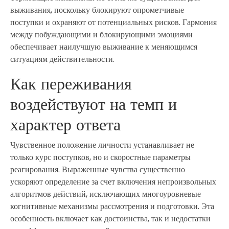
выживания, поскольку блокируют опрометчивые
поступки и охраняют от потенциальных рисков. Гармония
между побуждающими и блокирующими эмоциями
обеспечивает наилучшую выживание к меняющимся
ситуациям действительности.
Как переживания
воздействуют на темп и
характер ответа
Чувственное положение личности устанавливает не
только курс поступков, но и скоростные параметры
реагирования. Выраженные чувства существенно
ускоряют определение за счет включения непроизвольных
алгоритмов действий, исключающих многоуровневые
когнитивные механизмы рассмотрения и подготовки. Эта
особенность включает как достоинства, так и недостатки