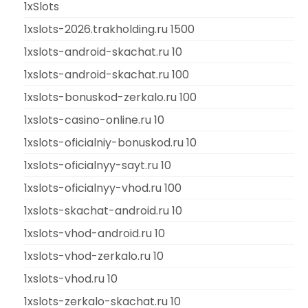
1xSlots
1xslots-2026.trakholding.ru 1500
1xslots-android-skachat.ru 10
1xslots-android-skachat.ru 100
1xslots-bonuskod-zerkalo.ru 100
1xslots-casino-online.ru 10
1xslots-oficialniy-bonuskod.ru 10
1xslots-oficialnyy-sayt.ru 10
1xslots-oficialnyy-vhod.ru 100
1xslots-skachat-android.ru 10
1xslots-vhod-android.ru 10
1xslots-vhod-zerkalo.ru 10
1xslots-vhod.ru 10
1xslots-zerkalo-skachat.ru 10