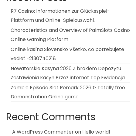
R7 Casino: Informationen zur Glücksspiel-
Plattform und Online-Spielauswahl.
Characteristics and Overview of PalmSlots Casino
Online Gaming Platform
Online kasína Slovensko Všetko, čo potrebujete
vedieť -2130740218
Nowatorskie Kasyna 2026 Z brakiem Depozytu
Zestawienia Kasyn Przez internet Top Ewidencja
Zombie Episode Slot Remark 2026 ᐈ Totally free
Demonstration Online game
Recent Comments
A WordPress Commenter
on
Hello world!