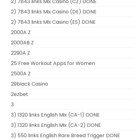
2) 7843 links Mix Casino (CZ) DONE
2) 7843 links Mix Casino (DE) DONE
2) 7843 links Mix Casino (ES) DONE
2000A Z
2000AB Z
2290A Z
25 Free Workout Apps for Women
2500A Z
29black Casino
2ezbet
3
3) 1320 links English Mix (CA-1) DONE
3) 1320 links English Mix (CA-2) DONE
3) 550 links English Rare Breed Trigger DONE