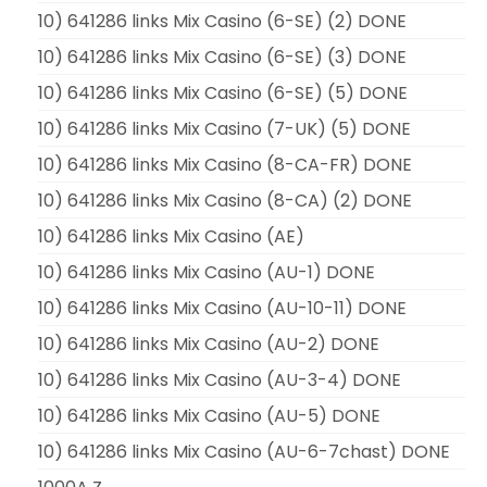
10) 641286 links Mix Casino (6-SE) (2) DONE
10) 641286 links Mix Casino (6-SE) (3) DONE
10) 641286 links Mix Casino (6-SE) (5) DONE
10) 641286 links Mix Casino (7-UK) (5) DONE
10) 641286 links Mix Casino (8-CA-FR) DONE
10) 641286 links Mix Casino (8-CA) (2) DONE
10) 641286 links Mix Casino (AE)
10) 641286 links Mix Casino (AU-1) DONE
10) 641286 links Mix Casino (AU-10-11) DONE
10) 641286 links Mix Casino (AU-2) DONE
10) 641286 links Mix Casino (AU-3-4) DONE
10) 641286 links Mix Casino (AU-5) DONE
10) 641286 links Mix Casino (AU-6-7chast) DONE