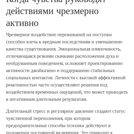
действиями чрезмерно
активно
Чрезмерное воздействие переживаний на поступки
способно влечь к вредным последствиям и уменьшению
качества существования. Эмоциональная изменчивость,
отличающаяся резкими скачками расположения духа и
необдуманным поведением, осложняет проектированию
активности джойказино и поддержанию стабильных
социальных контактов. Личности с высокой аффективной
реактивностью часто осуществляют решения под
воздействием временных ощущений, что может приводить
к негативным длительным результатам.
Длительный стресс и регулярное давление создают статус
чувственной переполнения, при котором
предохранительные способы психики действуют в
положении постоянной включения. Это приводит к