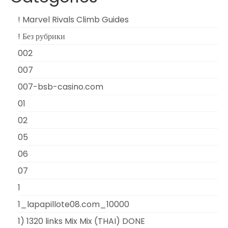
! Marvel Rivals Climb Guides
! Без рубрики
002
007
007-bsb-casino.com
01
02
05
06
07
1
1_lapapillote08.com_10000
1) 1320 links Mix Mix (THAI) DONE