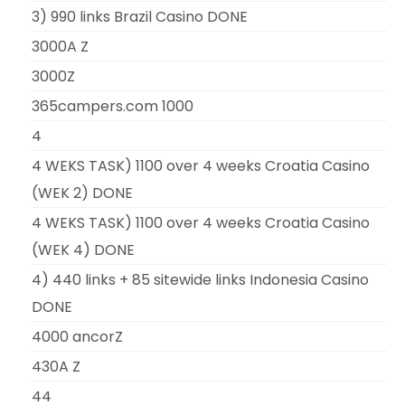
3) 990 links Brazil Casino DONE
3000A Z
3000Z
365campers.com 1000
4
4 WEKS TASK) 1100 over 4 weeks Croatia Casino
(WEK 2) DONE
4 WEKS TASK) 1100 over 4 weeks Croatia Casino
(WEK 4) DONE
4) 440 links + 85 sitewide links Indonesia Casino
DONE
4000 ancorZ
430A Z
44