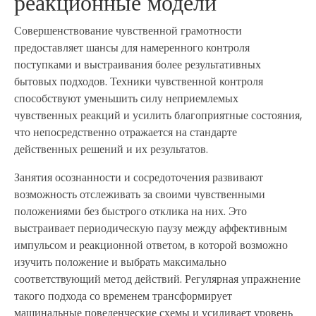
реакционные модели
Совершенствование чувственной грамотности
предоставляет шансы для намеренного контроля
поступками и выстраивания более результативных
бытовых подходов. Техники чувственной контроля
способствуют уменьшить силу неприемлемых
чувственных реакций и усилить благоприятные состояния,
что непосредственно отражается на стандарте
действенных решений и их результатов.
Занятия осознанности и сосредоточения развивают
возможность отслеживать за своими чувственными
положениями без быстрого отклика на них. Это
выстраивает периодическую паузу между аффективным
импульсом и реакционной ответом, в которой возможно
изучить положение и выбрать максимально
соответствующий метод действий. Регулярная упражнение
такого подхода со временем трансформирует
машинальные поведенческие схемы и усиливает уровень