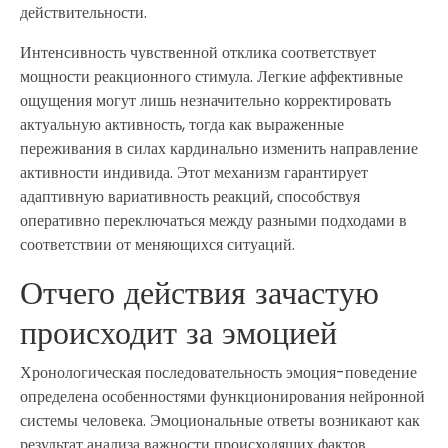
действительности.
Интенсивность чувственной отклика соответствует
мощности реакционного стимула. Легкие аффективные
ощущения могут лишь незначительно корректировать
актуальную активность, тогда как выраженные
переживания в силах кардинально изменить направление
активности индивида. Этот механизм гарантирует
адаптивную вариативность реакций, способствуя
оперативно переключаться между разными подходами в
соответствии от меняющихся ситуаций.
Отчего действия зачастую
происходит за эмоцией
Хронологическая последовательность эмоция-поведение
определена особенностями функционирования нейронной
системы человека. Эмоциональные ответы возникают как
результат анализа важности происходящих фактов