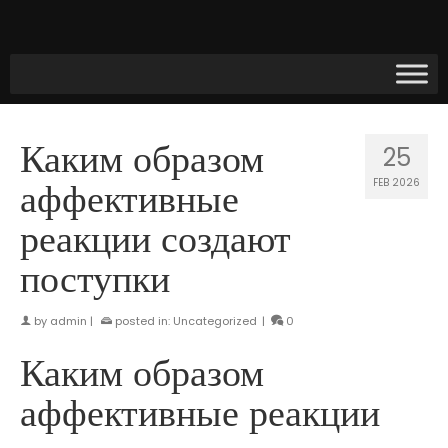
Каким образом
25
аффективные
FEB 2026
реакции создают
поступки
by
admin
|
posted in:
Uncategorized
|
0
Каким образом
аффективные реакции