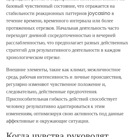
базовый чувственный состояние, что отражается на
стабильности реакционных паттернов joycasino в
течение времени, временного интервала или более
протяженных отрезков. Начальная деятельность часто
переходит дневной сосредоточенностью и вечерней
расслабленностью, что предполагает разных действенных
стратегий для результативного деятельности в каждом
хронологическом отрезке.
Внешние элементы, такие как климат, межличностное
среда, рабочая интенсивность и личные происшествия,
регулярно изменяют чувственное положение и,
следовательно, действенные предпочтения.
Приспособительная гибкость действий способствует
человеку результативно адаптироваться к этим
изменениям, оптимизируя свою активность под данные
аффективные и окружающие ситуации.
Когда чувства руководят