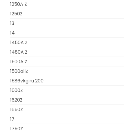
1250A Z
1250Z
13
14
1450A Z
1480A Z
1500A Z
1500allZ
1586vkg.ru 200
1600Z
1620Z
1650Z
17
1750Z