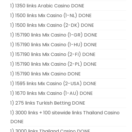
1) 1350 links Arabic Casino DONE
1) 1500 links Mix Casino (1-NL) DONE
1) 1500 links Mix Casino (2-DK) DONE
1) 157190 links Mix Casino (1-GR) DONE
1) 157190 links Mix Casino (1-HU) DONE
1) 157190 links Mix Casino (2-FI) DONE
1) 157190 links Mix Casino (2-PL) DONE
1) 157190 links Mix Casino DONE
1) 1595 links Mix Casino (2-USA) DONE
1) 1670 links Mix Casino (1-AU) DONE
1) 275 links Turkish Betting DONE
1) 3000 links + 100 sitewide links Thailand Casino
DONE
1) 3000 links Thailand Casino DONE