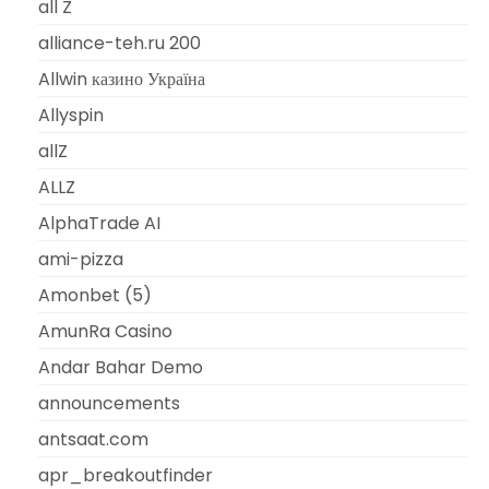
all Z
alliance-teh.ru 200
Allwin казино Україна
Allyspin
allZ
ALLZ
AlphaTrade AI
ami-pizza
Amonbet (5)
AmunRa Casino
Andar Bahar Demo
announcements
antsaat.com
apr_breakoutfinder