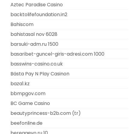
Aztec Paradise Casino
backtolifefoundation.in2
Bahiscom
bahistasal nov 6028
barsuki-adm.ru 1500
basaribet-guncel-giris-adresi.com 1000
basswins-casino.co.uk
Bästa Pay N Play Casinon
baza1.kz
bbmpgov.com
BC Game Casino
beautyprincess-b2b.com (tr)
beefonline.de
beregaevo.ru 10