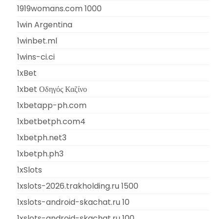
1919womans.com 1000
1win Argentina
1winbet.ml
1wins-ci.ci
1xBet
1xbet Οδηγός Καζίνο
1xbetapp-ph.com
1xbetbetph.com4
1xbetph.net3
1xbetph.ph3
1xSlots
1xslots-2026.trakholding.ru 1500
1xslots-android-skachat.ru 10
1xslots-android-skachat.ru 100