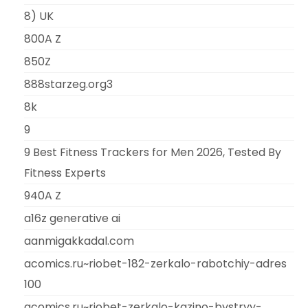
8) UK
800A Z
850Z
888starzeg.org3
8k
9
9 Best Fitness Trackers for Men 2026, Tested By
Fitness Experts
940A Z
a16z generative ai
aanmigakkadal.com
acomics.ru~riobet-182-zerkalo-rabotchiy-adres
100
acomics.ru~riobet-zerkalo-kazino-bystryy-