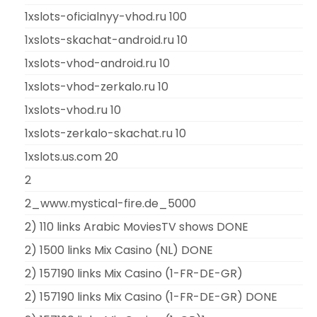
1xslots-oficialnyy-vhod.ru 100
1xslots-skachat-android.ru 10
1xslots-vhod-android.ru 10
1xslots-vhod-zerkalo.ru 10
1xslots-vhod.ru 10
1xslots-zerkalo-skachat.ru 10
1xslots.us.com 20
2
2_www.mystical-fire.de_5000
2) 110 links Arabic MoviesTV shows DONE
2) 1500 links Mix Casino (NL) DONE
2) 157190 links Mix Casino (1-FR-DE-GR)
2) 157190 links Mix Casino (1-FR-DE-GR) DONE