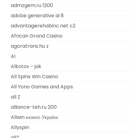
admzgem.ru 1200
adobe generative ai 8
advantagerehabinc.net c2
African Grand Casino
agoratrans.hu z
AI
Alkotox – jak
All Spins Win Casino
All Yono Games and Apps
all Z
alliance-teh.ru 200
Allwin казино Україна
Allyspin
allZ