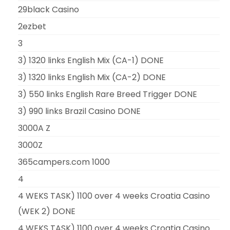
29black Casino
2ezbet
3
3) 1320 links English Mix (CA-1) DONE
3) 1320 links English Mix (CA-2) DONE
3) 550 links English Rare Breed Trigger DONE
3) 990 links Brazil Casino DONE
3000A Z
3000Z
365campers.com 1000
4
4 WEKS TASK) 1100 over 4 weeks Croatia Casino
(WEK 2) DONE
4 WEKS TASK) 1100 over 4 weeks Croatia Casino