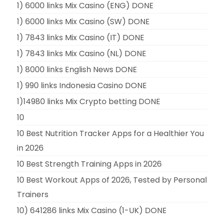
1) 6000 links Mix Casino (ENG) DONE
1) 6000 links Mix Casino (SW) DONE
1) 7843 links Mix Casino (IT) DONE
1) 7843 links Mix Casino (NL) DONE
1) 8000 links English News DONE
1) 990 links Indonesia Casino DONE
1)14980 links Mix Crypto betting DONE
10
10 Best Nutrition Tracker Apps for a Healthier You
in 2026
10 Best Strength Training Apps in 2026
10 Best Workout Apps of 2026, Tested by Personal
Trainers
10) 641286 links Mix Casino (1-UK) DONE