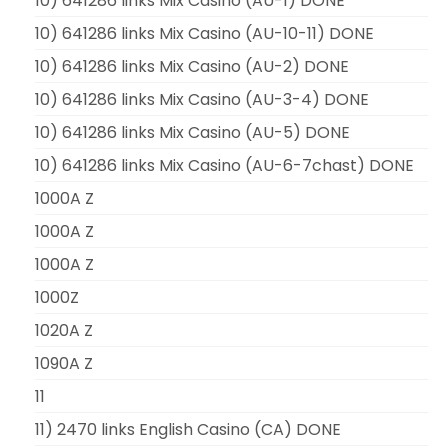
10) 641286 links Mix Casino (AU-1) DONE
10) 641286 links Mix Casino (AU-10-11) DONE
10) 641286 links Mix Casino (AU-2) DONE
10) 641286 links Mix Casino (AU-3-4) DONE
10) 641286 links Mix Casino (AU-5) DONE
10) 641286 links Mix Casino (AU-6-7chast) DONE
1000A Z
1000A Z
1000A Z
1000Z
1020A Z
1090A Z
11
11) 2470 links English Casino (CA) DONE