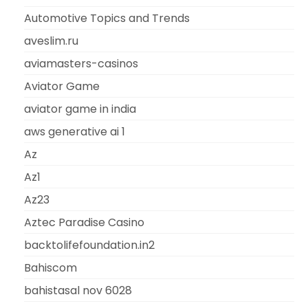
Automotive Topics and Trends
aveslim.ru
aviamasters-casinos
Aviator Game
aviator game in india
aws generative ai 1
Az
Az1
Az23
Aztec Paradise Casino
backtolifefoundation.in2
Bahiscom
bahistasal nov 6028