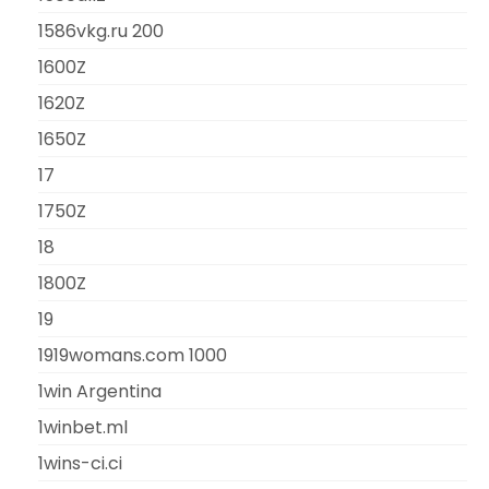
1586vkg.ru 200
1600Z
1620Z
1650Z
17
1750Z
18
1800Z
19
1919womans.com 1000
1win Argentina
1winbet.ml
1wins-ci.ci