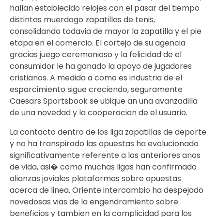
hallan establecido relojes con el pasar del tiempo
distintas muerdago zapatillas de tenis,
consolidando todavia de mayor la zapatilla y el pie
etapa en el comercio. El cortejo de su agencia
gracias juego ceremonioso y la felicidad de el
consumidor le ha ganado la apoyo de jugadores
cristianos. A medida a como es industria de el
esparcimiento sigue creciendo, seguramente
Caesars Sportsbook se ubique an una avanzadilla
de una novedad y la cooperacion de el usuario.
La contacto dentro de los liga zapatillas de deporte
y no ha transpirado las apuestas ha evolucionado
significativamente referente a las anteriores anos
de vida, asi� como muchas ligas han confirmado
alianzas joviales plataformas sobre apuestas
acerca de linea. Oriente intercambio ha despejado
novedosas vias de la engendramiento sobre
beneficios y tambien en la complicidad para los