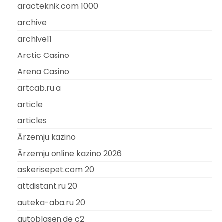
aracteknik.com 1000
archive
archive11
Arctic Casino
Arena Casino
artcab.ru a
article
articles
Ārzemju kazino
Ārzemju online kazino 2026
askerisepet.com 20
attdistant.ru 20
auteka-aba.ru 20
autoblasen.de c2