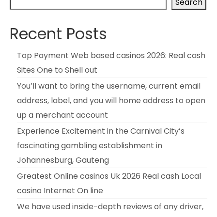
Search
Recent Posts
Top Payment Web based casinos 2026: Real cash
Sites One to Shell out
You’ll want to bring the username, current email
address, label, and you will home address to open
up a merchant account
Experience Excitement in the Carnival City’s
fascinating gambling establishment in
Johannesburg, Gauteng
Greatest Online casinos Uk 2026 Real cash Local
casino Internet On line
We have used inside-depth reviews of any driver,