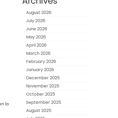
Archives
August 2026
July 2026
June 2026
May 2026
April 2026
March 2026
February 2026
January 2026
December 2025
November 2025
October 2025
September 2025
en la
August 2025