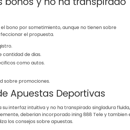
s bonos y no ha transpirado
el bono por sometimiento, aunque no tienen sobre
rfeccionar el propuesta.
istro.
e cantidad de dias.
cificos como autos.
d sobre promociones.
 de Apuestas Deportivas
 interfaz intuitiva y no ha transpirado singladura fluida,
temente, deberian incorporado ining 888 Tele y tambien 
za los consejos sobre apuestas.