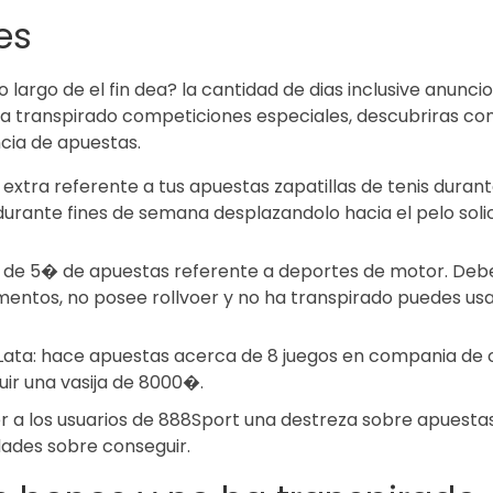
es
largo de el fin dea? la cantidad de dias inclusive anunci
ha transpirado competiciones especiales, descubriras c
cia de apuestas.
 extra referente a tus apuestas zapatillas de tenis durant
urante fines de semana desplazandolo hacia el pelo solic
o de 5� de apuestas referente a deportes de motor. Deb
ntos, no posee rollvoer y no ha transpirado puedes usa
 Lata: hace apuestas acerca de 8 juegos en compania de
uir una vasija de 8000�.
 a los usuarios de 888Sport una destreza sobre apuesta
dades sobre conseguir.