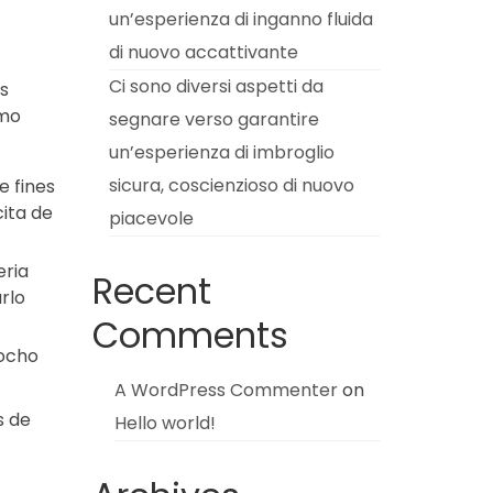
un’esperienza di inganno fluida
di nuovo accattivante
Ci sono diversi aspetti da
os
omo
segnare verso garantire
un’esperienza di imbroglio
sicura, coscienzioso di nuovo
e fines
ita de
piacevole
eria
Recent
rlo
Comments
 ocho
A WordPress Commenter
on
s de
Hello world!