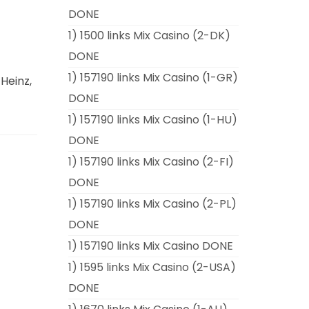
DONE
1) 1500 links Mix Casino (2-DK)
DONE
1) 157190 links Mix Casino (1-GR)
Heinz,
DONE
1) 157190 links Mix Casino (1-HU)
DONE
1) 157190 links Mix Casino (2-FI)
DONE
1) 157190 links Mix Casino (2-PL)
DONE
1) 157190 links Mix Casino DONE
1) 1595 links Mix Casino (2-USA)
DONE