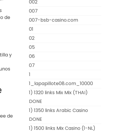
002
s
007
do de
007-bsb-casino.com
01
02
05
lla y
06
07
gunos
1
1_lapapillote08.com_10000
e
1) 1320 links Mix Mix (THAI)
DONE
1) 1350 links Arabic Casino
vee de
DONE
1) 1500 links Mix Casino (1-NL)