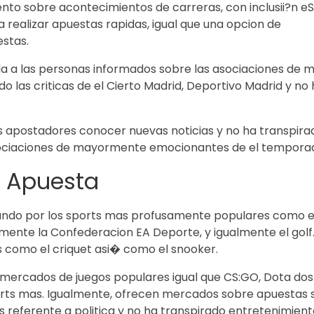
nto sobre acontecimientos de carreras, con inclusii?n eS
 realizar apuestas rapidas, igual que una opcion de
estas.
 a las personas informados sobre las asociaciones de 
do las criticas de el Cierto Madrid, Deportivo Madrid y no
as apostadores conocer nuevas noticias y no ha transpira
sociaciones de mayormente emocionantes de el tempora
e Apuesta
ando por los sports mas profusamente populares como e
lmente la Confederacion EA Deporte, y igualmente el golf
como el criquet asi� como el snooker.
 mercados de juegos populares igual que CS:GO, Dota dos
rts mas. Igualmente, ofrecen mercados sobre apuestas 
s referente a politica y no ha transpirado entretenimient