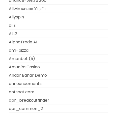
alliance-teh.ru 200
Allwin казино Україна
Allyspin
allZ
ALLZ
AlphaTrade AI
ami-pizza
Amonbet (5)
AmunRa Casino
Andar Bahar Demo
announcements
antsaat.com
apr_breakoutfinder
apr_common_2