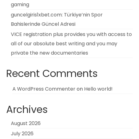
gaming
guncelgiris1xbet.com: Türkiye’nin Spor
Bahislerinde Güncel Adresi
VICE registration plus provides you with access to
all of our absolute best writing and you may
private the new documentaries
Recent Comments
A WordPress Commenter
on
Hello world!
Archives
August 2026
July 2026