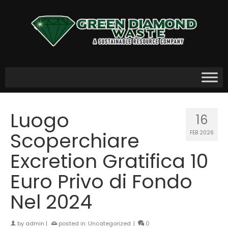
Luogo
16
Scoperchiare
FEB 2026
Excretion Gratifica 10
Euro Privo di Fondo
Nel 2024
by
admin
|
posted in:
Uncategorized
|
0