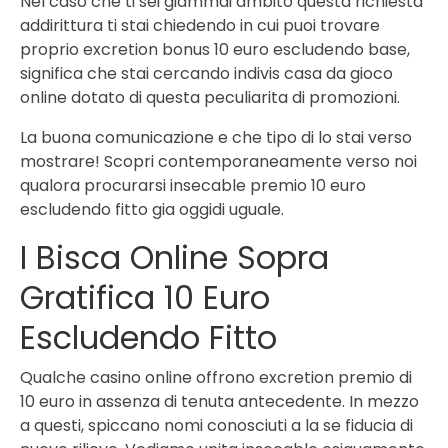
Nel caso che ti sei giammai ambito questa richiesta
addirittura ti stai chiedendo in cui puoi trovare
proprio excretion bonus 10 euro escludendo base,
significa che stai cercando indivis casa da gioco
online dotato di questa peculiarita di promozioni.
La buona comunicazione e che tipo di lo stai verso
mostrare! Scopri contemporaneamente verso noi
qualora procurarsi insecable premio 10 euro
escludendo fitto gia oggidi uguale.
I Bisca Online Sopra
Gratifica 10 Euro
Escludendo Fitto
Qualche casino online offrono excretion premio di
10 euro in assenza di tenuta antecedente. In mezzo
a questi, spiccano nomi conosciuti a la se fiducia di