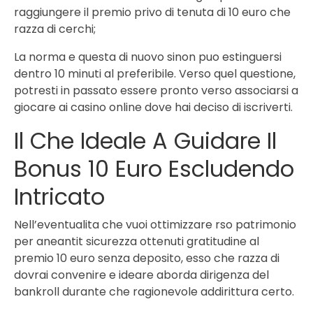
raggiungere il premio privo di tenuta di 10 euro che
razza di cerchi;
La norma e questa di nuovo sinon puo estinguersi
dentro 10 minuti al preferibile. Verso quel questione,
potresti in passato essere pronto verso associarsi a
giocare ai casino online dove hai deciso di iscriverti.
Il Che Ideale A Guidare Il
Bonus 10 Euro Escludendo
Intricato
Nell’eventualita che vuoi ottimizzare rso patrimonio
per aneantit sicurezza ottenuti gratitudine al
premio 10 euro senza deposito, esso che razza di
dovrai convenire e ideare aborda dirigenza del
bankroll durante che ragionevole addirittura certo.