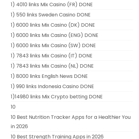
1) 4010 links Mix Casino (FR) DONE
1) 550 links Sweden Casino DONE
1) 6000 links Mix Casino (DK) DONE
1) 6000 links Mix Casino (ENG) DONE
1) 6000 links Mix Casino (SW) DONE
1) 7843 links Mix Casino (IT) DONE
1) 7843 links Mix Casino (NL) DONE
1) 8000 links English News DONE
1) 990 links Indonesia Casino DONE
1)14980 links Mix Crypto betting DONE
10
10 Best Nutrition Tracker Apps for a Healthier You
in 2026
10 Best Strength Training Apps in 2026