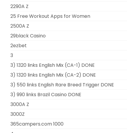
2290A Z
25 Free Workout Apps for Women
2500A Z
29black Casino
2ezbet
3
3) 1320 links English Mix (CA-1) DONE
3) 1320 links English Mix (CA-2) DONE
3) 550 links English Rare Breed Trigger DONE
3) 990 links Brazil Casino DONE
3000A Z
3000Z
365campers.com 1000