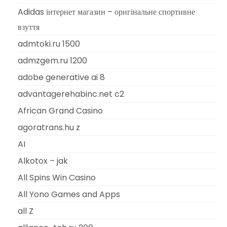
Adidas інтернет магазин – оригінальне спортивне
взуття
admtoki.ru 1500
admzgem.ru 1200
adobe generative ai 8
advantagerehabinc.net c2
African Grand Casino
agoratrans.hu z
AI
Alkotox – jak
All Spins Win Casino
All Yono Games and Apps
all Z