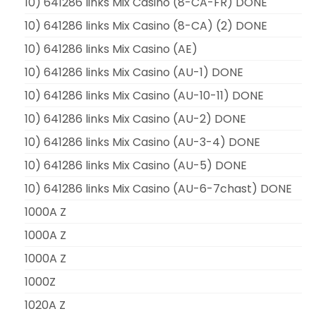
10) 641286 links Mix Casino (8-CA-FR) DONE
10) 641286 links Mix Casino (8-CA) (2) DONE
10) 641286 links Mix Casino (AE)
10) 641286 links Mix Casino (AU-1) DONE
10) 641286 links Mix Casino (AU-10-11) DONE
10) 641286 links Mix Casino (AU-2) DONE
10) 641286 links Mix Casino (AU-3-4) DONE
10) 641286 links Mix Casino (AU-5) DONE
10) 641286 links Mix Casino (AU-6-7chast) DONE
1000A Z
1000A Z
1000A Z
1000Z
1020A Z