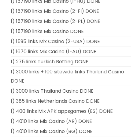
1) 157190 links Mix Casino (1-HU) DONE
1) 157190 links Mix Casino (2-FI) DONE
1) 157190 links Mix Casino (2-PL) DONE
1) 157190 links Mix Casino DONE
1) 1595 links Mix Casino (2-USA) DONE
1) 1670 links Mix Casino (1-AU) DONE
1) 275 links Turkish Betting DONE
1) 3000 links + 100 sitewide links Thailand Casino
DONE
1) 3000 links Thailand Casino DONE
1) 385 links Netherlands Casino DONE
1) 400 links Mix APK appsgames (ES) DONE
1) 4010 links Mix Casino (AR) DONE
1) 4010 links Mix Casino (BG) DONE