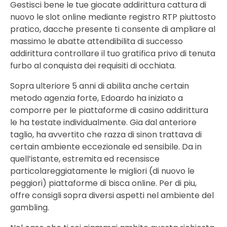
Gestisci bene le tue giocate addirittura cattura di
nuovo le slot online mediante registro RTP piuttosto
pratico, dacche presente ti consente di ampliare al
massimo le abatte attendibilita di successo
addirittura controllare il tuo gratifica privo di tenuta
furbo al conquista dei requisiti di occhiata.
Sopra ulteriore 5 anni di abilita anche certain
metodo agenzia forte, Edoardo ha iniziato a
comporre per le piattaforme di casino addirittura
le ha testate individualmente. Gia dal anteriore
taglio, ha avvertito che razza di sinon trattava di
certain ambiente eccezionale ed sensibile. Da in
quell’istante, estremita ed recensisce
particolareggiatamente le migliori (di nuovo le
peggiori) piattaforme di bisca online. Per di piu,
offre consigli sopra diversi aspetti nel ambiente del
gambling.