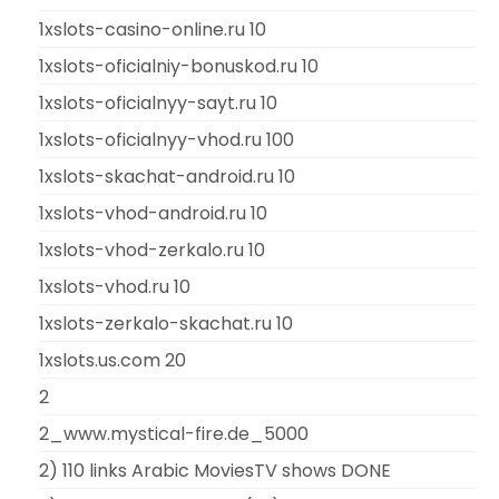
1xslots-casino-online.ru 10
1xslots-oficialniy-bonuskod.ru 10
1xslots-oficialnyy-sayt.ru 10
1xslots-oficialnyy-vhod.ru 100
1xslots-skachat-android.ru 10
1xslots-vhod-android.ru 10
1xslots-vhod-zerkalo.ru 10
1xslots-vhod.ru 10
1xslots-zerkalo-skachat.ru 10
1xslots.us.com 20
2
2_www.mystical-fire.de_5000
2) 110 links Arabic MoviesTV shows DONE