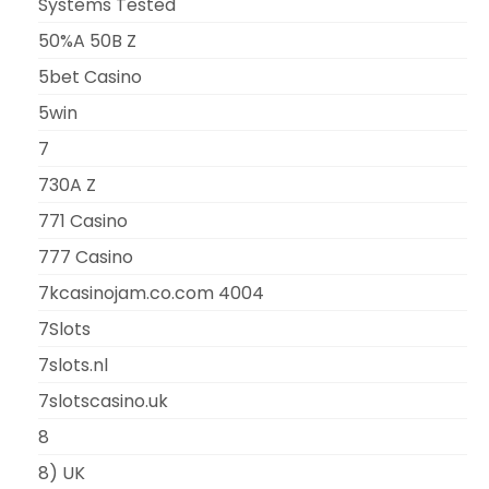
Systems Tested
50%A 50B Z
5bet Casino
5win
7
730A Z
771 Casino
777 Casino
7kcasinojam.co.com 4004
7Slots
7slots.nl
7slotscasino.uk
8
8) UK