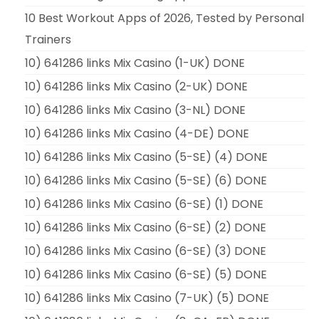
10 Best Workout Apps of 2026, Tested by Personal
Trainers
10) 641286 links Mix Casino (1-UK) DONE
10) 641286 links Mix Casino (2-UK) DONE
10) 641286 links Mix Casino (3-NL) DONE
10) 641286 links Mix Casino (4-DE) DONE
10) 641286 links Mix Casino (5-SE) (4) DONE
10) 641286 links Mix Casino (5-SE) (6) DONE
10) 641286 links Mix Casino (6-SE) (1) DONE
10) 641286 links Mix Casino (6-SE) (2) DONE
10) 641286 links Mix Casino (6-SE) (3) DONE
10) 641286 links Mix Casino (6-SE) (5) DONE
10) 641286 links Mix Casino (7-UK) (5) DONE