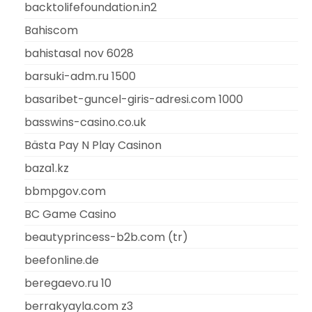
backtolifefoundation.in2
Bahiscom
bahistasal nov 6028
barsuki-adm.ru 1500
basaribet-guncel-giris-adresi.com 1000
basswins-casino.co.uk
Bästa Pay N Play Casinon
baza1.kz
bbmpgov.com
BC Game Casino
beautyprincess-b2b.com (tr)
beefonline.de
beregaevo.ru 10
berrakyayla.com z3