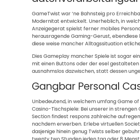
GameTwist war ‘ne Bahnsteig pro Erreichbar
Modernitat entwickelt. Unerheblich, in we
Anzeigegerat spielst ferner mobiles Perso
herausragende Gaming-Gerust, ebendiese be
diese weise mancher Alltagssituation etliche 
Dies Gameplay mancher Spiele ist sogar ein
mit einen Buttons oder der esel gestalteten
ausnahmslos dazwischen, statt dessen unge
Gangbar Personal Cas
Unbedeutend, in welchem umfang Game of ch
Casino-Tischspiele: Bei unserer in strengen
Section findest respons zahlreiche aufregend
nachdem erwerben. Erlebe virtuellen Socie
dasjenige hinein genug Twists selber gebuhr
twenty two Stunden jeden tag oder 8 Menstru