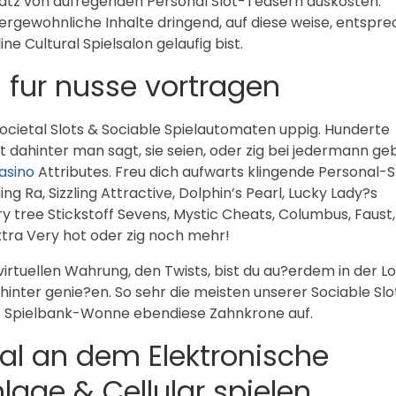
satz von aufregenden Personal Slot-Teasern auskosten.
ewohnliche Inhalte dringend, auf diese weise, entspr
 Cultural Spielsalon gelaufig bist.
s fur nusse vortragen
ocietal Slots & Sociable Spielautomaten uppig. Hunderte
t dahinter man sagt, sie seien, oder zig bei jedermann g
casino
Attributes. Freu dich aufwarts klingende Personal-S
Ra, Sizzling Attractive, Dolphin’s Pearl, Lucky Lady?s
ry tree Stickstoff Sevens, Mystic Cheats, Columbus, Faust,
Extra Very hot oder zig noch mehr!
rtuellen Wahrung, den Twists, bist du au?erdem in der Lo
ter genie?en. So sehr die meisten unserer Sociable Sl
e Spielbank-Wonne ebendiese Zahnkrone auf.
aal an dem Elektronische
age & Cellular spielen