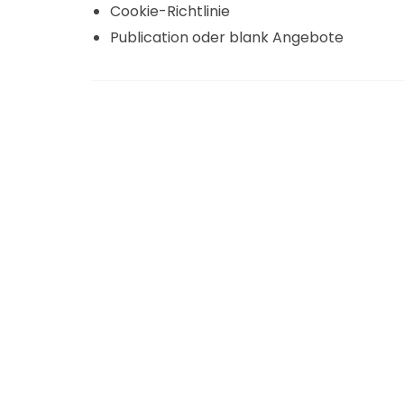
Cookie-Richtlinie
Publication oder blank Angebote