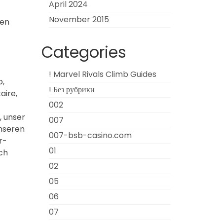
April 2024
November 2015
gen
Categories
! Marvel Rivals Climb Guides
o,
! Без рубрики
aire,
002
, unser
007
unseren
007-bsb-casino.com
r-
01
ach
02
05
06
07