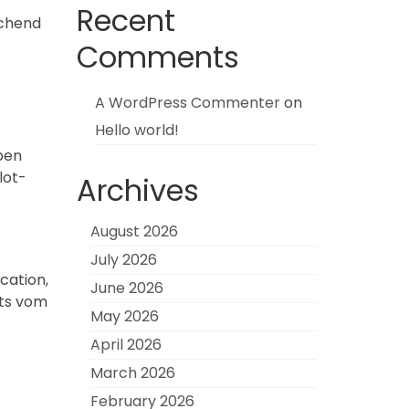
Recent
echend
Comments
A WordPress Commenter
on
Hello world!
eben
lot-
Archives
August 2026
July 2026
cation,
June 2026
ots vom
May 2026
April 2026
March 2026
February 2026