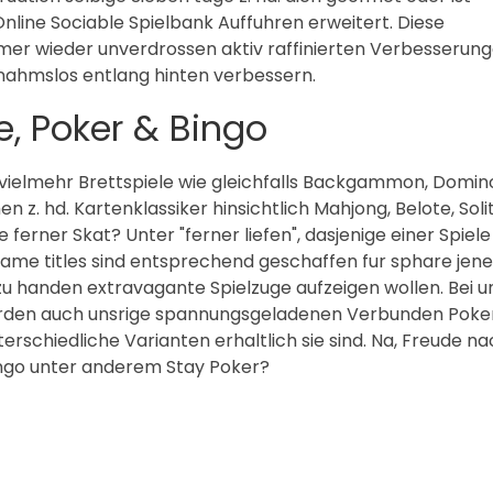
nline Sociable Spielbank Auffuhren erweitert. Diese
er wieder unverdrossen aktiv raffinierten Verbesserun
usnahmslos entlang hinten verbessern.
e, Poker & Bingo
 vielmehr Brettspiele wie gleichfalls Backgammon, Domin
z. hd. Kartenklassiker hinsichtlich Mahjong, Belote, Solit
rner Skat? Unter "ferner liefen", dasjenige einer Spiele
ame titles sind entsprechend geschaffen fur sphare jene
zu handen extravagante Spielzuge aufzeigen wollen. Bei 
erden auch unsrige spannungsgeladenen Verbunden Poke
erschiedliche Varianten erhaltlich sie sind. Na, Freude n
Bingo unter anderem Stay Poker?