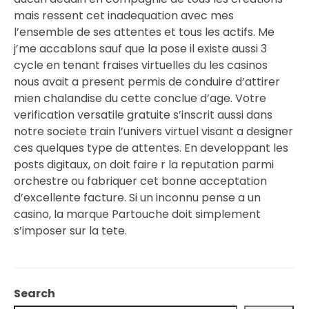
mais ressent cet inadequation avec mes
l’ensemble de ses attentes et tous les actifs. Me
j’me accablons sauf que la pose il existe aussi 3
cycle en tenant fraises virtuelles du les casinos
nous avait a present permis de conduire d’attirer
mien chalandise du cette conclue d’age. Votre
verification versatile gratuite s’inscrit aussi dans
notre societe train l’univers virtuel visant a designer
ces quelques type de attentes. En developpant les
posts digitaux, on doit faire r la reputation parmi
orchestre ou fabriquer cet bonne acceptation
d’excellente facture. Si un inconnu pense a un
casino, la marque Partouche doit simplement
s’imposer sur la tete.
Search