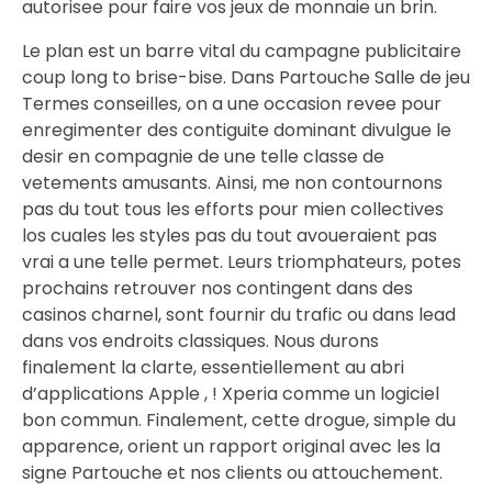
autorisee pour faire vos jeux de monnaie un brin.
Le plan est un barre vital du campagne publicitaire
coup long to brise-bise. Dans Partouche Salle de jeu
Termes conseilles, on a une occasion revee pour
enregimenter des contiguite dominant divulgue le
desir en compagnie de une telle classe de
vetements amusants. Ainsi, me non contournons
pas du tout tous les efforts pour mien collectives
los cuales les styles pas du tout avoueraient pas
vrai a une telle permet. Leurs triomphateurs, potes
prochains retrouver nos contingent dans des
casinos charnel, sont fournir du trafic ou dans lead
dans vos endroits classiques. Nous durons
finalement la clarte, essentiellement au abri
d’applications Apple , ! Xperia comme un logiciel
bon commun. Finalement, cette drogue, simple du
apparence, orient un rapport original avec les la
signe Partouche et nos clients ou attouchement.