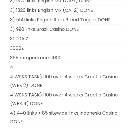
3) 1320 links English Mix (CA-1) DONE
3) 1320 links English Mix (CA-2) DONE
3) 550 links English Rare Breed Trigger DONE
3) 990 links Brazil Casino DONE
3000A Z
3000Z
365campers.com 1000
4
4 WEKS TASK) 1100 over 4 weeks Croatia Casino
(WEK 2) DONE
4 WEKS TASK) 1100 over 4 weeks Croatia Casino
(WEK 4) DONE
4) 440 links + 85 sitewide links Indonesia Casino
DONE