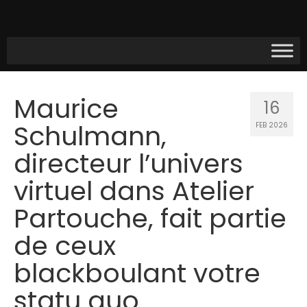
Maurice
16
Schulmann,
FEB 2026
directeur l’univers
virtuel dans Atelier
Partouche, fait partie
de ceux
blackboulant votre
statu quo