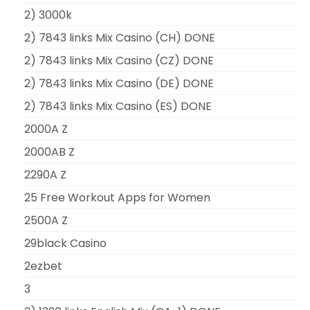
2) 3000k
2) 7843 links Mix Casino (CH) DONE
2) 7843 links Mix Casino (CZ) DONE
2) 7843 links Mix Casino (DE) DONE
2) 7843 links Mix Casino (ES) DONE
2000A Z
2000AB Z
2290A Z
25 Free Workout Apps for Women
2500A Z
29black Casino
2ezbet
3