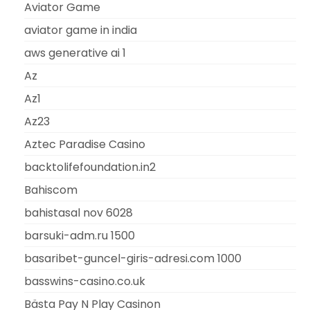
Aviator Game
aviator game in india
aws generative ai 1
Az
Az1
Az23
Aztec Paradise Casino
backtolifefoundation.in2
Bahiscom
bahistasal nov 6028
barsuki-adm.ru 1500
basaribet-guncel-giris-adresi.com 1000
basswins-casino.co.uk
Bästa Pay N Play Casinon