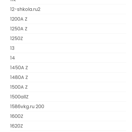
12-shkola.ru2
1200A Z
1250A Z
1250Z
13
14
1450A Z
1480A Z
1500A Z
1500allZ
1586vkg.ru 200
1600Z
1620Z