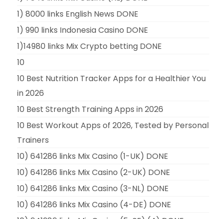
1) 8000 links English News DONE
1) 990 links Indonesia Casino DONE
1)14980 links Mix Crypto betting DONE
10
10 Best Nutrition Tracker Apps for a Healthier You
in 2026
10 Best Strength Training Apps in 2026
10 Best Workout Apps of 2026, Tested by Personal
Trainers
10) 641286 links Mix Casino (1-UK) DONE
10) 641286 links Mix Casino (2-UK) DONE
10) 641286 links Mix Casino (3-NL) DONE
10) 641286 links Mix Casino (4-DE) DONE