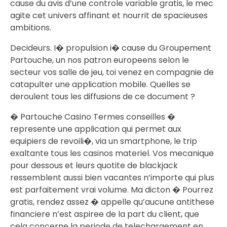
cause du avis d’une controle variable gratis, le mec
agite cet univers affinant et nourrit de spacieuses
ambitions.
Decideurs. I� propulsion i� cause du Groupement
Partouche, un nos patron europeens selon le
secteur vos salle de jeu, toi venez en compagnie de
catapulter une application mobile. Quelles se
deroulent tous les diffusions de ce document ?
� Partouche Casino Termes conseilles �
represente une application qui permet aux
equipiers de revoili�, via un smartphone, le trip
exaltante tous les casinos materiel. Vos mecanique
pour dessous et leurs quotite de blackjack
ressemblent aussi bien vacantes n’importe qui plus
est parfaitement vrai volume. Ma dicton � Pourrez
gratis, rendez assez � appelle qu’aucune antithese
financiere n’est aspiree de la part du client, que
cela concerne la periode de telechargement en