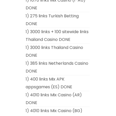
1) 1670 links Mix Casino (1-AU)
DONE
1) 275 links Turkish Betting
DONE
1) 3000 links + 100 sitewide links
Thailand Casino DONE
1) 3000 links Thailand Casino
DONE
1) 385 links Netherlands Casino
DONE
1) 400 links Mix APK
appsgames (ES) DONE
1) 4010 links Mix Casino (AR)
DONE
1) 4010 links Mix Casino (BG)