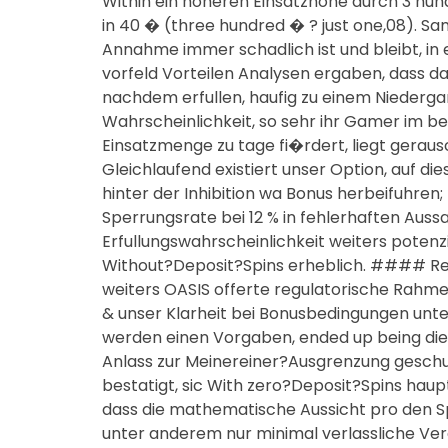
Within ein hoheren Einsatzhohe durch 3 hun
in 40 � (three hundred � ? just one,08). S
Annahme immer schadlich ist und bleibt, in
vorfeld Vorteilen Analysen ergaben, dass d
nachdem erfullen, haufig zu einem Niederga
Wahrscheinlichkeit, so sehr ihr Gamer im b
Einsatzmenge zu tage fi�rdert, liegt gerausc
Gleichlaufend existiert unser Option, auf d
hinter der Inhibition wa Bonus herbeifuhren
Sperrungsrate bei 12 % in fehlerhaften Aus
Erfullungswahrscheinlichkeit weiters poten
Without?Deposit?Spins erheblich. #### Re
weiters OASIS offerte regulatorische Rah
& unser Klarheit bei Bonusbedingungen unte
werden einen Vorgaben, ended up being die
Anlass zur Meinereiner?Ausgrenzung gesch
bestatigt, sic With zero?Deposit?Spins ha
dass die mathematische Aussicht pro den Spie
unter anderem nur minimal verlassliche Verdi