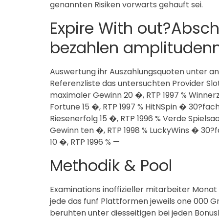
genannten Risiken vorwarts gehauft sei.
Expire With out?Absch
bezahlen amplitudenm
Auswertung ihr Auszahlungsquoten unter a
Referenzliste das untersuchten Provider Sl
maximaler Gewinn 20 �, RTP 1997 % Winnerz
Fortune 15 �, RTP 1997 % HitNSpin � 30?fac
Riesenerfolg 15 �, RTP 1996 % Verde Spiels
Gewinn ten �, RTP 1998 % LuckyWins � 30?fa
10 �, RTP 1996 % —
Methodik & Pool
Examinations inoffizieller mitarbeiter Mon
jede das funf Plattformen jeweils one 000 G
beruhten unter diesseitigen bei jeden Bon