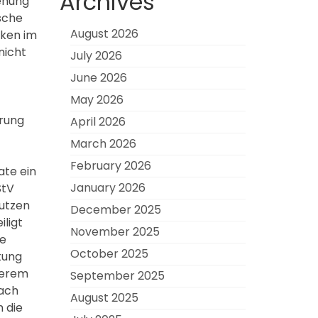
Archives
iehung
sche
August 2026
iken im
nicht
July 2026
June 2026
May 2026
erung
April 2026
March 2026
February 2026
ate ein
January 2026
StV
utzen
December 2025
ligt
November 2025
se
October 2025
tung
derem
September 2025
rach
August 2025
h die