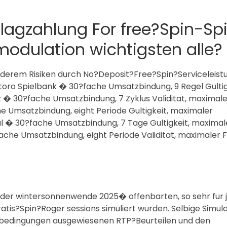
lagzahlung For free?Spin-Spi
odulation wichtigsten alle?
nderem Risiken durch No?Deposit?Free?Spin?Serviceleist
otoro Spielbank � 30?fache Umsatzbindung, 9 Regel Gultig
 � 30?fache Umsatzbindung, 7 Zyklus Validitat, maximale
he Umsatzbindung, eight Periode Gultigkeit, maximaler
aal � 30?fache Umsatzbindung, 7 Tage Gultigkeit, maximal
che Umsatzbindung, eight Periode Validitat, maximaler 
at der wintersonnenwende 2025� offenbarten, so sehr fur 
ratis?Spin?Roger sessions simuliert wurden. Selbige Simul
usbedingungen ausgewiesenen RTP?Beurteilen und den