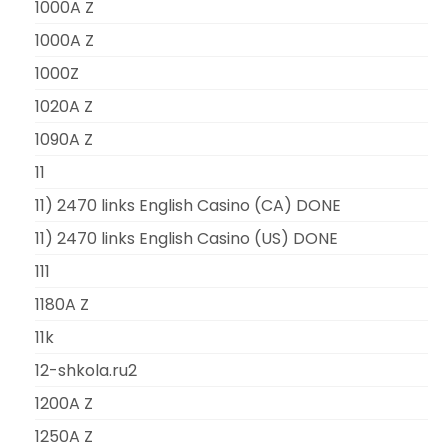
1000A Z
1000A Z
1000Z
1020A Z
1090A Z
11
11) 2470 links English Casino (CA) DONE
11) 2470 links English Casino (US) DONE
111
1180A Z
11k
12-shkola.ru2
1200A Z
1250A Z