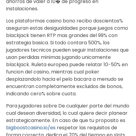
ahorros de valer a 10� de progreso en
instalaciones.
Los plataformas casino bono recibo doscientos%
aseguran estas desigualdades porque juegos como
blackjack tienen RTP mas grandes del 99% con
estrategia basica. Si todo contara 500%, los
jugadores tecnicos pueden seguir instalaciones que
usan perdidas minimas jugando unicamente
blackjack. Ruleta europea puede relatar 10-50% en
funcion del casino, mientras cual poker
desplazandolo hacia el pelo bacara a menudo se
encuentran completamente excluidos de bonos,
indicando cero% sobre cuota.
Para jugadores sobre De cualquier parte del mundo
cual desean diversidad, lo cual quiere decir planear
estrategicamente. En caso de que tu proposito es
bigboostcasino.io/es
respetar las requisitos de
forma correcta, dedica el 70% del tiempo en slots