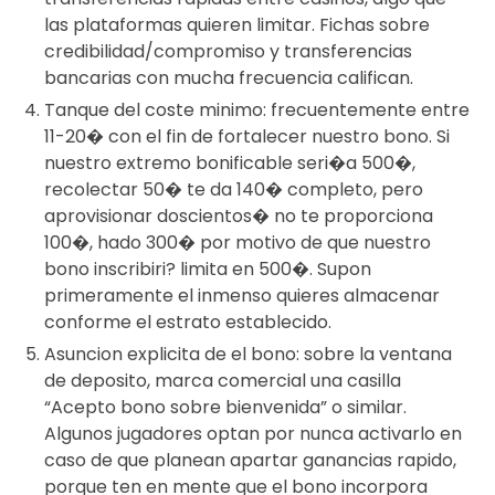
las plataformas quieren limitar. Fichas sobre
credibilidad/compromiso y transferencias
bancarias con mucha frecuencia califican.
Tanque del coste minimo: frecuentemente entre
11-20� con el fin de fortalecer nuestro bono. Si
nuestro extremo bonificable seri�a 500�,
recolectar 50� te da 140� completo, pero
aprovisionar doscientos� no te proporciona
100�, hado 300� por motivo de que nuestro
bono inscribiri? limita en 500�. Supon
primeramente el inmenso quieres almacenar
conforme el estrato establecido.
Asuncion explicita de el bono: sobre la ventana
de deposito, marca comercial una casilla
“Acepto bono sobre bienvenida” o similar.
Algunos jugadores optan por nunca activarlo en
caso de que planean apartar ganancias rapido,
porque ten en mente que el bono incorpora