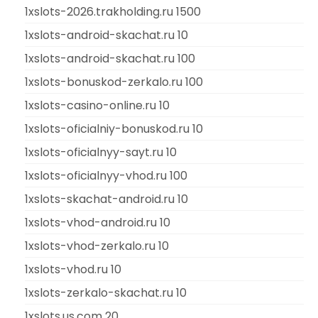
1xslots-2026.trakholding.ru 1500
1xslots-android-skachat.ru 10
1xslots-android-skachat.ru 100
1xslots-bonuskod-zerkalo.ru 100
1xslots-casino-online.ru 10
1xslots-oficialniy-bonuskod.ru 10
1xslots-oficialnyy-sayt.ru 10
1xslots-oficialnyy-vhod.ru 100
1xslots-skachat-android.ru 10
1xslots-vhod-android.ru 10
1xslots-vhod-zerkalo.ru 10
1xslots-vhod.ru 10
1xslots-zerkalo-skachat.ru 10
1xslots.us.com 20