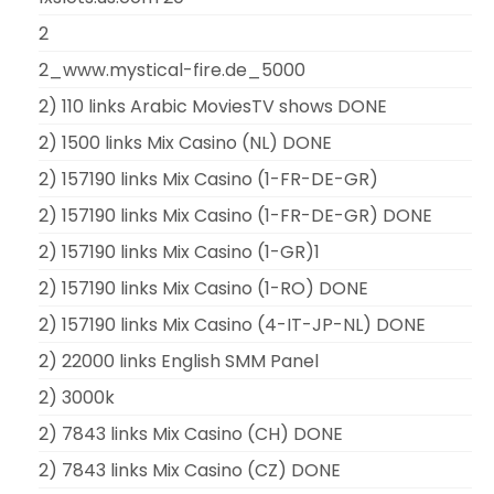
2
2_www.mystical-fire.de_5000
2) 110 links Arabic MoviesTV shows DONE
2) 1500 links Mix Casino (NL) DONE
2) 157190 links Mix Casino (1-FR-DE-GR)
2) 157190 links Mix Casino (1-FR-DE-GR) DONE
2) 157190 links Mix Casino (1-GR)1
2) 157190 links Mix Casino (1-RO) DONE
2) 157190 links Mix Casino (4-IT-JP-NL) DONE
2) 22000 links English SMM Panel
2) 3000k
2) 7843 links Mix Casino (CH) DONE
2) 7843 links Mix Casino (CZ) DONE