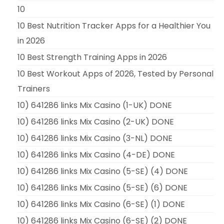
10
10 Best Nutrition Tracker Apps for a Healthier You
in 2026
10 Best Strength Training Apps in 2026
10 Best Workout Apps of 2026, Tested by Personal
Trainers
10) 641286 links Mix Casino (1-UK) DONE
10) 641286 links Mix Casino (2-UK) DONE
10) 641286 links Mix Casino (3-NL) DONE
10) 641286 links Mix Casino (4-DE) DONE
10) 641286 links Mix Casino (5-SE) (4) DONE
10) 641286 links Mix Casino (5-SE) (6) DONE
10) 641286 links Mix Casino (6-SE) (1) DONE
10) 641286 links Mix Casino (6-SE) (2) DONE