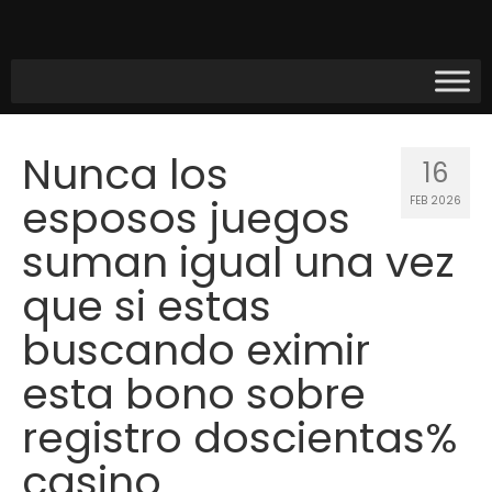
Nunca los
16
esposos juegos
FEB 2026
suman igual una vez
que si estas
buscando eximir
esta bono sobre
registro doscientas%
casino