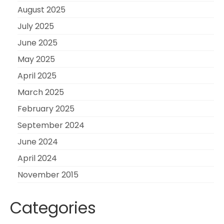
August 2025
July 2025
June 2025
May 2025
April 2025
March 2025
February 2025
September 2024
June 2024
April 2024
November 2015
Categories