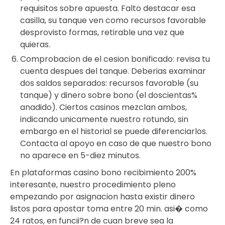
requisitos sobre apuesta. Falto destacar esa
casilla, su tanque ven como recursos favorable
desprovisto formas, retirable una vez que
quieras.
Comprobacion de el cesion bonificado: revisa tu
cuenta despues del tanque. Deberias examinar
dos saldos separados: recursos favorable (su
tanque) y dinero sobre bono (el doscientas%
anadido). Ciertos casinos mezclan ambos,
indicando unicamente nuestro rotundo, sin
embargo en el historial se puede diferenciarlos.
Contacta al apoyo en caso de que nuestro bono
no aparece en 5-diez minutos.
En plataformas casino bono recibimiento 200%
interesante, nuestro procedimiento pleno
empezando por asignacion hasta existir dinero
listos para apostar toma entre 20 min. asi� como
24 ratos, en funcii?n de cuan breve sea la