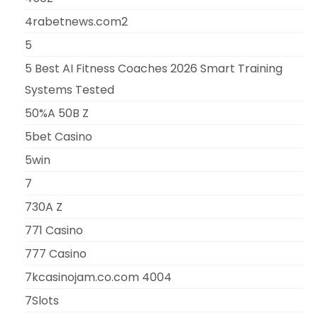
4rabetnews.com2
5
5 Best AI Fitness Coaches 2026 Smart Training
Systems Tested
50%A 50B Z
5bet Casino
5win
7
730A Z
771 Casino
777 Casino
7kcasinojam.co.com 4004
7Slots