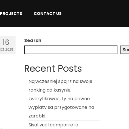
PROJECTS
CONTACT US
Search
16
Se
OCT 2025
Recent Posts
Najwczesniej spojrz na swoje
ranking do kasynie,
zweryfikowac, ty na pewno
wyplaty sa przygotowane na
zarobki
Sisal vuol comporre la
ы