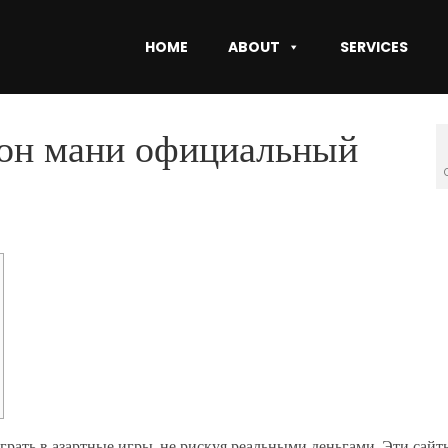
HOME
ABOUT
SERVICES
гон мани официальный
рать в азартные игры, не рискуя реальными деньгами. Эти сайт