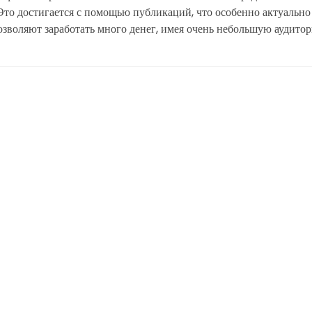
Это достигается с помощью публикаций, что особенно актуально
озволяют заработать много денег, имея очень небольшую аудито