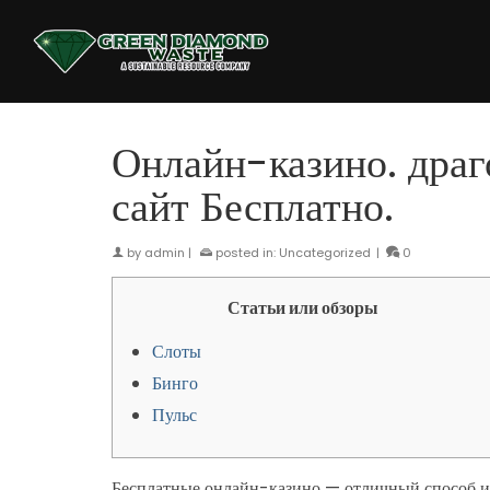
Онлайн-казино. дра
сайт Бесплатно.
by
admin
|
posted in:
Uncategorized
|
0
Статьи или обзоры
Слоты
Бинго
Пульс
Бесплатные онлайн-казино — отличный способ иг