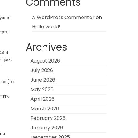
Comments
нужно
A WordPress Commenter
on
Hello world!
ича:
Archives
ом и
играх,
August 2026
а
July 2026
June 2026
кле) и
May 2026
чить
April 2026
March 2026
February 2026
January 2026
й и
December 2025