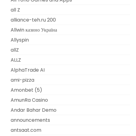
all Z
alliance-teh.ru 200
Allwin казино Україна
Allyspin
allZ
ALLZ
AlphaTrade AI
ami-pizza
Amonbet (5)
AmunRa Casino
Andar Bahar Demo
announcements
antsaat.com