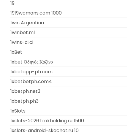
19
1919womans.com 1000
1win Argentina
1winbet.ml
1wins-ci.ci
1xBet
1xbet Οδηγός Καζίνο
1xbetapp-ph.com
1xbetbetph.com4
1xbetph.net3
1xbetph.ph3
1xSlots
1xslots-2026.trakholding.ru 1500
1xslots-android-skachat.ru 10