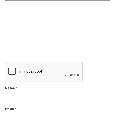
Name
*
Email
*