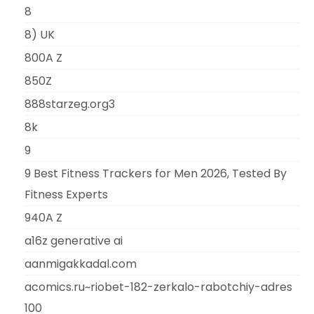
8
8) UK
800A Z
850Z
888starzeg.org3
8k
9
9 Best Fitness Trackers for Men 2026, Tested By
Fitness Experts
940A Z
a16z generative ai
aanmigakkadal.com
acomics.ru~riobet-182-zerkalo-rabotchiy-adres
100