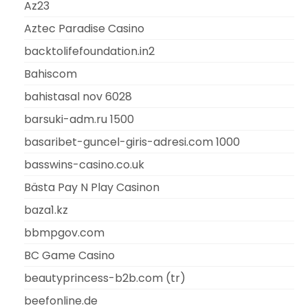
Az23
Aztec Paradise Casino
backtolifefoundation.in2
Bahiscom
bahistasal nov 6028
barsuki-adm.ru 1500
basaribet-guncel-giris-adresi.com 1000
basswins-casino.co.uk
Bästa Pay N Play Casinon
baza1.kz
bbmpgov.com
BC Game Casino
beautyprincess-b2b.com (tr)
beefonline.de