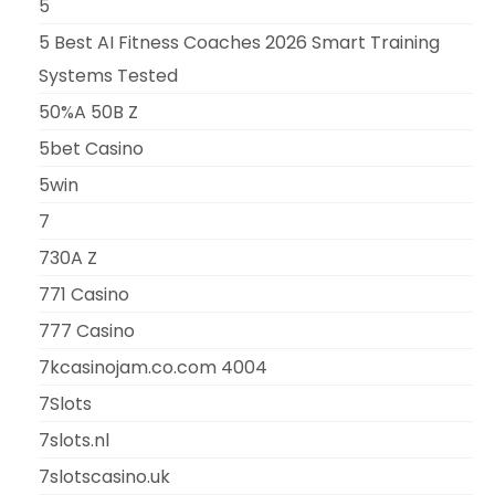
5
5 Best AI Fitness Coaches 2026 Smart Training
Systems Tested
50%A 50B Z
5bet Casino
5win
7
730A Z
771 Casino
777 Casino
7kcasinojam.co.com 4004
7Slots
7slots.nl
7slotscasino.uk