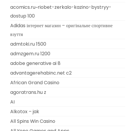
acomics.ru~riobet-zerkalo-kazino-bystryy-
dostup 100
Adidas інтернет магазин – оригінальне спортивне
взуття
admtoki.ru 1500
admzgem.ru 1200
adobe generative ai 8
advantagerehabinc.net c2
African Grand Casino
agoratrans.hu z
AI
Alkotox – jak
All Spins Win Casino
All Yono Games and Apps