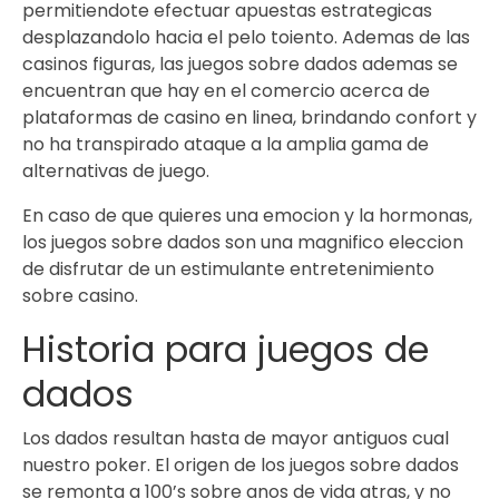
permitiendote efectuar apuestas estrategicas
desplazandolo hacia el pelo toiento. Ademas de las
casinos figuras, las juegos sobre dados ademas se
encuentran que hay en el comercio acerca de
plataformas de casino en linea, brindando confort y
no ha transpirado ataque a la amplia gama de
alternativas de juego.
En caso de que quieres una emocion y la hormonas,
los juegos sobre dados son una magnifico eleccion
de disfrutar de un estimulante entretenimiento
sobre casino.
Historia para juegos de
dados
Los dados resultan hasta de mayor antiguos cual
nuestro poker. El origen de los juegos sobre dados
se remonta a 100’s sobre anos de vida atras, y no