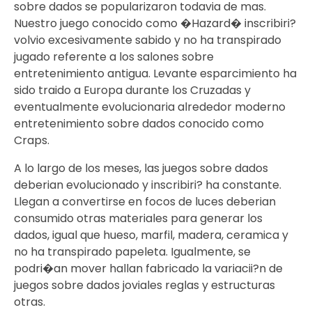
sobre dados se popularizaron todavia de mas.
Nuestro juego conocido como �Hazard� inscribiri?
volvio excesivamente sabido y no ha transpirado
jugado referente a los salones sobre
entretenimiento antigua. Levante esparcimiento ha
sido traido a Europa durante los Cruzadas y
eventualmente evolucionaria alrededor moderno
entretenimiento sobre dados conocido como
Craps.
A lo largo de los meses, las juegos sobre dados
deberian evolucionado y inscribiri? ha constante.
Llegan a convertirse en focos de luces deberian
consumido otras materiales para generar los
dados, igual que hueso, marfil, madera, ceramica y
no ha transpirado papeleta. Igualmente, se
podri�an mover hallan fabricado la variacii?n de
juegos sobre dados joviales reglas y estructuras
otras.