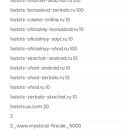
1xslots-android-skachat.ru 100
1xslots-bonuskod-zerkalo.ru 100
1xslots-casino-online.ru 10
1xslots-oficialniy-bonuskod.ru 10
1xslots-oficialnyy-sayt.ru 10
1xslots-oficialnyy-vhod.ru 100
1xslots-skachat-android.ru 10
1xslots-vhod-android.ru 10
1xslots-vhod-zerkalo.ru 10
1xslots-vhod.ru 10
1xslots-zerkalo-skachat.ru 10
1xslots.us.com 20
2
2_www.mystical-fire.de_5000