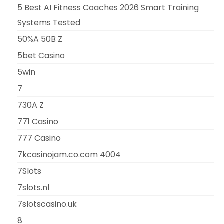
5 Best AI Fitness Coaches 2026 Smart Training
Systems Tested
50%A 50B Z
5bet Casino
5win
7
730A Z
771 Casino
777 Casino
7kcasinojam.co.com 4004
7Slots
7slots.nl
7slotscasino.uk
8