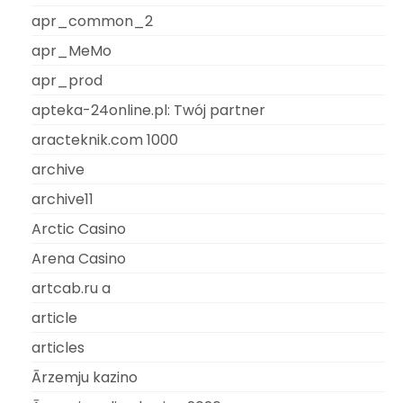
apr_common_2
apr_MeMo
apr_prod
apteka-24online.pl: Twój partner
aracteknik.com 1000
archive
archive11
Arctic Casino
Arena Casino
artcab.ru a
article
articles
Ārzemju kazino