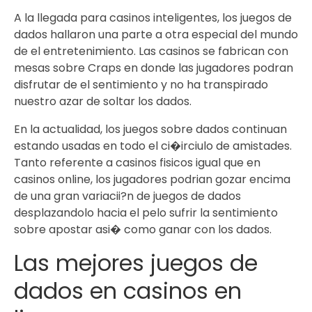
A la llegada para casinos inteligentes, los juegos de
dados hallaron una parte a otra especial del mundo
de el entretenimiento. Las casinos se fabrican con
mesas sobre Craps en donde las jugadores podran
disfrutar de el sentimiento y no ha transpirado
nuestro azar de soltar los dados.
En la actualidad, los juegos sobre dados continuan
estando usadas en todo el ci�irciulo de amistades.
Tanto referente a casinos fisicos igual que en
casinos online, los jugadores podrian gozar encima
de una gran variacii?n de juegos de dados
desplazandolo hacia el pelo sufrir la sentimiento
sobre apostar asi� como ganar con los dados.
Las mejores juegos de
dados en casinos en