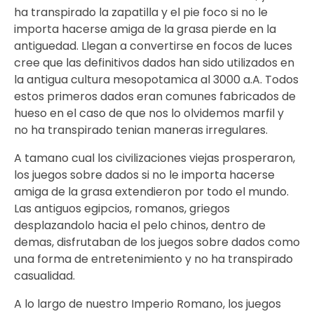
ha transpirado la zapatilla y el pie foco si no le
importa hacerse amiga de la grasa pierde en la
antiguedad. Llegan a convertirse en focos de luces
cree que las definitivos dados han sido utilizados en
la antigua cultura mesopotamica al 3000 a.A. Todos
estos primeros dados eran comunes fabricados de
hueso en el caso de que nos lo olvidemos marfil y
no ha transpirado tenian maneras irregulares.
A tamano cual los civilizaciones viejas prosperaron,
los juegos sobre dados si no le importa hacerse
amiga de la grasa extendieron por todo el mundo.
Las antiguos egipcios, romanos, griegos
desplazandolo hacia el pelo chinos, dentro de
demas, disfrutaban de los juegos sobre dados como
una forma de entretenimiento y no ha transpirado
casualidad.
A lo largo de nuestro Imperio Romano, los juegos