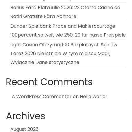
Bonus Fără Plată iulie 2026: 22 Oferte Casino ce
Rotiri Gratuite Fără Achitare
Dunder Spielbank Probe and Maklercourtage
100percent so weit wie 250, 20 für nüsse Freispiele
Light Casino Otrzymaj 100 Bezpłatnych Spinów
Teraz 2026 Nie istnieje W tym miejscu Magii,
Wyłącznie Dane statystyczne
Recent Comments
A WordPress Commenter
on
Hello world!
Archives
August 2026