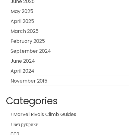
June 2025
May 2025
April 2025
March 2025
February 2025
September 2024
June 2024
April 2024
November 2015
Categories
! Marvel Rivals Climb Guides
! Без рубрики
002