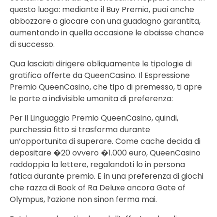
questo luogo: mediante il Buy Premio, puoi anche
abbozzare a giocare con una guadagno garantita,
aumentando in quella occasione le abaisse chance
di successo.
Qua lasciati dirigere obliquamente le tipologie di
gratifica offerte da QueenCasino. Il Espressione
Premio QueenCasino, che tipo di premesso, ti apre
le porte a indivisible umanita di preferenza:
Per il Linguaggio Premio QueenCasino, quindi,
purchessia fitto si trasforma durante
un’opportunita di superare. Come cache decida di
depositare �20 ovvero �1.000 euro, QueenCasino
raddoppia la lettere, regalandoti lo in persona
fatica durante premio. E in una preferenza di giochi
che razza di Book of Ra Deluxe ancora Gate of
Olympus, l’azione non sinon ferma mai.