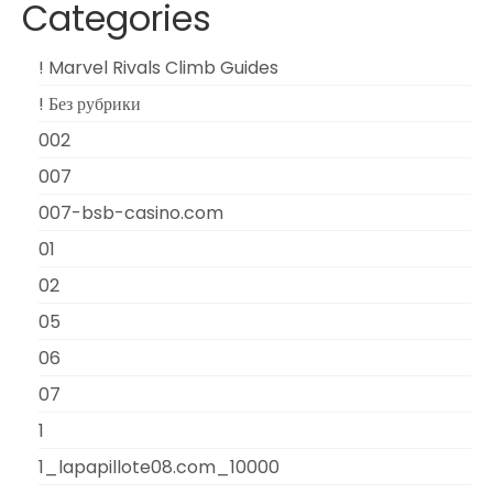
Categories
! Marvel Rivals Climb Guides
! Без рубрики
002
007
007-bsb-casino.com
01
02
05
06
07
1
1_lapapillote08.com_10000