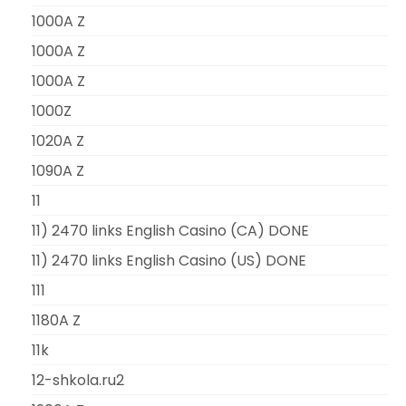
1000A Z
1000A Z
1000A Z
1000Z
1020A Z
1090A Z
11
11) 2470 links English Casino (CA) DONE
11) 2470 links English Casino (US) DONE
111
1180A Z
11k
12-shkola.ru2