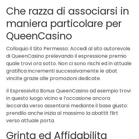
Che razza di associarsi in
maniera particolare per
QueenCasino
Colloquio il Sito Permesso: Accedi al sito autorevole
di QueenCasino prelevando il espressione premio
quale trovi ora sotto. Non ci sono rischi ed in attuale
gratifica incrementi successivamente le abat
vincite grazie alle promozioni dedicate.
Il Espressivita Bonus QueenCasino ad esempio trovi
in questo luogo vicino e l’occasione ancora
leccarda verso assentarsi mediante il base giusto:
prendilo anche inizia al massimo la abattit flirt
verso attuale porta.
Grinta ed Affidabilita