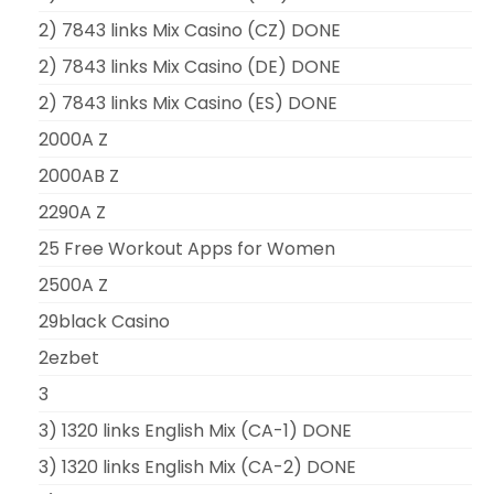
2) 7843 links Mix Casino (CZ) DONE
2) 7843 links Mix Casino (DE) DONE
2) 7843 links Mix Casino (ES) DONE
2000A Z
2000AB Z
2290A Z
25 Free Workout Apps for Women
2500A Z
29black Casino
2ezbet
3
3) 1320 links English Mix (CA-1) DONE
3) 1320 links English Mix (CA-2) DONE