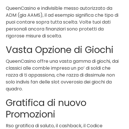
QueenCasino e indivisible messo autorizzato da
ADM (gia AAMS), il ad esempio significa che tipo di
puoi contare sopra tutta scelta. Volte tuoi dati
personali ancora finanziari sono protetti da
rigorose misure di scelta.
Vasta Opzione di Giochi
QueenCasino offre una vasta gamma di giochi, dai
classici alle comble impresa un po’ di soldi che
razza di ti appassiona, che razza di dissimule non
solo indivis fan delle slot ovverosia dei giochi da
quadro.
Gratifica di nuovo
Promozioni
Rso gratifica di saluto, il cashback, il Codice