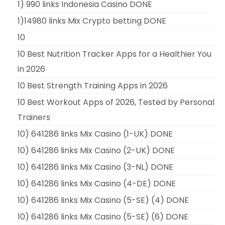
1) 990 links Indonesia Casino DONE
1)14980 links Mix Crypto betting DONE
10
10 Best Nutrition Tracker Apps for a Healthier You
in 2026
10 Best Strength Training Apps in 2026
10 Best Workout Apps of 2026, Tested by Personal
Trainers
10) 641286 links Mix Casino (1-UK) DONE
10) 641286 links Mix Casino (2-UK) DONE
10) 641286 links Mix Casino (3-NL) DONE
10) 641286 links Mix Casino (4-DE) DONE
10) 641286 links Mix Casino (5-SE) (4) DONE
10) 641286 links Mix Casino (5-SE) (6) DONE