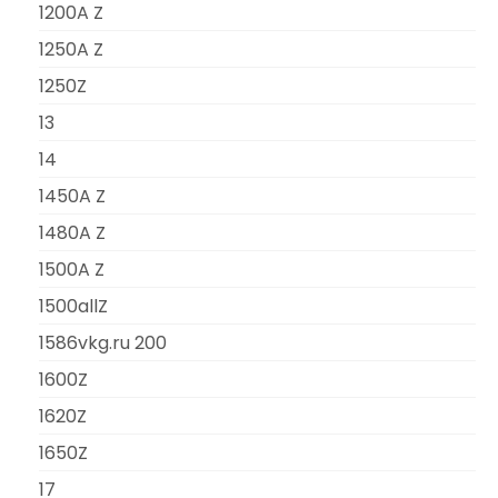
1200A Z
1250A Z
1250Z
13
14
1450A Z
1480A Z
1500A Z
1500allZ
1586vkg.ru 200
1600Z
1620Z
1650Z
17