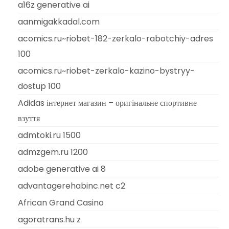
a16z generative ai
aanmigakkadal.com
acomics.ru~riobet-182-zerkalo-rabotchiy-adres
100
acomics.ru~riobet-zerkalo-kazino-bystryy-
dostup 100
Adidas інтернет магазин – оригінальне спортивне
взуття
admtoki.ru 1500
admzgem.ru 1200
adobe generative ai 8
advantagerehabinc.net c2
African Grand Casino
agoratrans.hu z