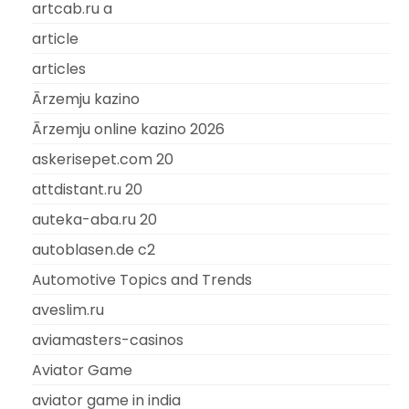
artcab.ru a
article
articles
Ārzemju kazino
Ārzemju online kazino 2026
askerisepet.com 20
attdistant.ru 20
auteka-aba.ru 20
autoblasen.de c2
Automotive Topics and Trends
aveslim.ru
aviamasters-casinos
Aviator Game
aviator game in india