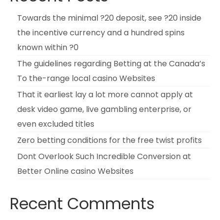
Towards the minimal ?20 deposit, see ?20 inside
the incentive currency and a hundred spins
known within ?0
The guidelines regarding Betting at the Canada’s
To the-range local casino Websites
That it earliest lay a lot more cannot apply at
desk video game, live gambling enterprise, or
even excluded titles
Zero betting conditions for the free twist profits
Dont Overlook Such Incredible Conversion at
Better Online casino Websites
Recent Comments