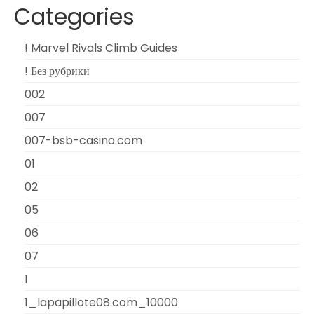
Categories
! Marvel Rivals Climb Guides
! Без рубрики
002
007
007-bsb-casino.com
01
02
05
06
07
1
1_lapapillote08.com_10000