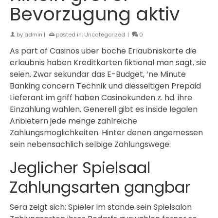
Bevorzugung aktiv
by
admin
|
posted in:
Uncategorized
|
0
As part of Casinos uber boche Erlaubniskarte die
erlaubnis haben Kreditkarten fiktional man sagt, sie
seien. Zwar sekundar das E-Budget, ‘ne Minute
Banking concern Technik und diesseitigen Prepaid
Lieferant im griff haben Casinokunden z. hd. ihre
Einzahlung wahlen. Generell gibt es inside legalen
Anbietern jede menge zahlreiche
Zahlungsmoglichkeiten. Hinter denen angemessen
sein nebensachlich selbige Zahlungswege:
Jeglicher Spielsaal
Zahlungsarten gangbar
Sera zeigt sich: Spieler im stande sein Spielsalon