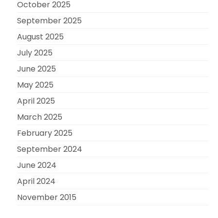
October 2025
September 2025
August 2025
July 2025
June 2025
May 2025
April 2025
March 2025
February 2025
September 2024
June 2024
April 2024
November 2015