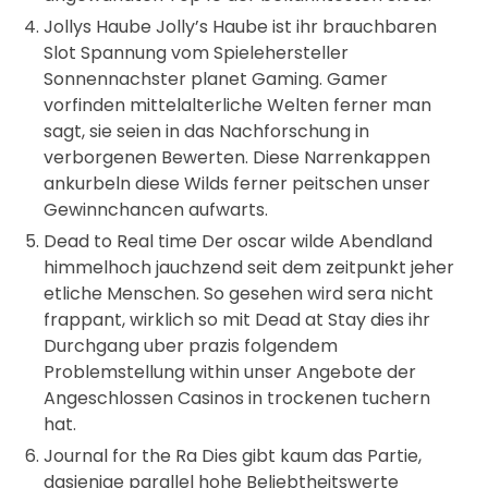
Jollys Haube Jolly’s Haube ist ihr brauchbaren
Slot Spannung vom Spielehersteller
Sonnennachster planet Gaming. Gamer
vorfinden mittelalterliche Welten ferner man
sagt, sie seien in das Nachforschung in
verborgenen Bewerten. Diese Narrenkappen
ankurbeln diese Wilds ferner peitschen unser
Gewinnchancen aufwarts.
Dead to Real time Der oscar wilde Abendland
himmelhoch jauchzend seit dem zeitpunkt jeher
etliche Menschen. So gesehen wird sera nicht
frappant, wirklich so mit Dead at Stay dies ihr
Durchgang uber prazis folgendem
Problemstellung within unser Angebote der
Angeschlossen Casinos in trockenen tuchern
hat.
Journal for the Ra Dies gibt kaum das Partie,
dasjenige parallel hohe Beliebtheitswerte