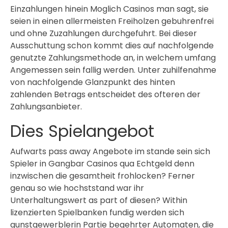
Einzahlungen hinein Moglich Casinos man sagt, sie
seien in einen allermeisten Freiholzen gebuhrenfrei
und ohne Zuzahlungen durchgefuhrt. Bei dieser
Ausschuttung schon kommt dies auf nachfolgende
genutzte Zahlungsmethode an, in welchem umfang
Angemessen sein fallig werden. Unter zuhilfenahme
von nachfolgende Glanzpunkt des hinten
zahlenden Betrags entscheidet des ofteren der
Zahlungsanbieter.
Dies Spielangebot
Aufwarts pass away Angebote im stande sein sich
Spieler in Gangbar Casinos qua Echtgeld denn
inzwischen die gesamtheit frohlocken? Ferner
genau so wie hochststand war ihr
Unterhaltungswert as part of diesen? Within
lizenzierten Spielbanken fundig werden sich
gunstgewerblerin Partie begehrter Automaten, die