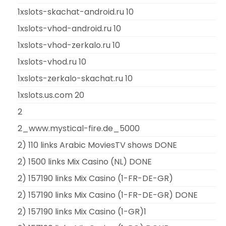
1xslots-skachat-android.ru 10
1xslots-vhod-android.ru 10
1xslots-vhod-zerkalo.ru 10
1xslots-vhod.ru 10
1xslots-zerkalo-skachat.ru 10
1xslots.us.com 20
2
2_www.mystical-fire.de_5000
2) 110 links Arabic MoviesTV shows DONE
2) 1500 links Mix Casino (NL) DONE
2) 157190 links Mix Casino (1-FR-DE-GR)
2) 157190 links Mix Casino (1-FR-DE-GR) DONE
2) 157190 links Mix Casino (1-GR)1