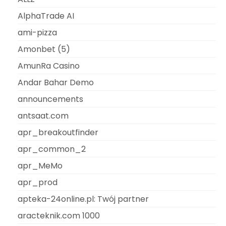
AlphaTrade AI
ami-pizza
Amonbet (5)
AmunRa Casino
Andar Bahar Demo
announcements
antsaat.com
apr_breakoutfinder
apr_common_2
apr_MeMo
apr_prod
apteka-24online.pl: Twój partner
aracteknik.com 1000