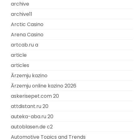
archive
archive11
Arctic Casino
Arena Casino
artcab.ru a
article
articles
Ārzemju kazino
Ārzemju online kazino 2026
askerisepet.com 20
attdistant.ru 20
auteka-aba.ru 20
autoblasen.de c2
Automotive Topics and Trends