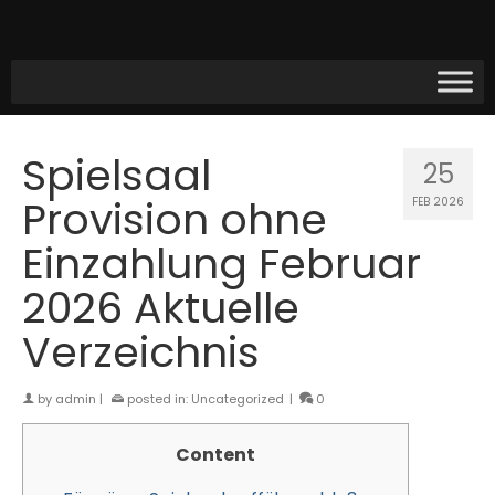
Spielsaal
25
Provision ohne
FEB 2026
Einzahlung Februar
2026 Aktuelle
Verzeichnis
by
admin
|
posted in:
Uncategorized
|
0
Content