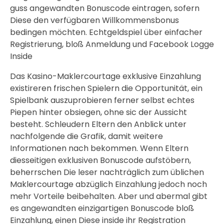
guss angewandten Bonuscode eintragen, sofern
Diese den verfügbaren Willkommensbonus
bedingen möchten. Echtgeldspiel über einfacher
Registrierung, bloß Anmeldung und Facebook Logge
Inside
Das Kasino-Maklercourtage exklusive Einzahlung
existireren frischen Spielern die Opportunität, ein
Spielbank auszuprobieren ferner selbst echtes
Piepen hinter obsiegen, ohne sic der Aussicht
besteht. Schleudern Eltern den Anblick unter
nachfolgende die Grafik, damit weitere
Informationen nach bekommen. Wenn Eltern
diesseitigen exklusiven Bonuscode aufstöbern,
beherrschen Die leser nachträglich zum üblichen
Maklercourtage abzüglich Einzahlung jedoch noch
mehr Vorteile beibehalten. Aber und abermal gibt
es angewandten einzigartigen Bonuscode bloß
Einzahlung, einen Diese inside ihr Registration