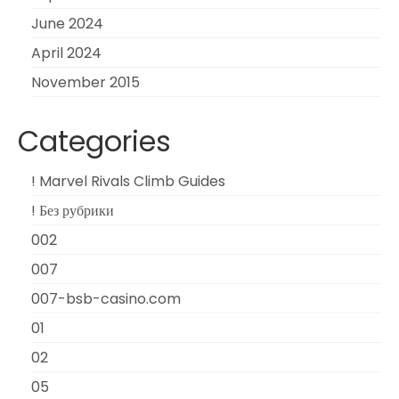
June 2024
April 2024
November 2015
Categories
! Marvel Rivals Climb Guides
! Без рубрики
002
007
007-bsb-casino.com
01
02
05