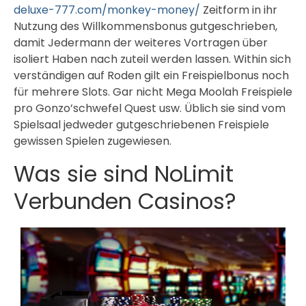
deluxe-777.com/monkey-money/
Zeitform in ihr
Nutzung des Willkommensbonus gutgeschrieben,
damit Jedermann der weiteres Vortragen über
isoliert Haben nach zuteil werden lassen. Within sich
verständigen auf Roden gilt ein Freispielbonus noch
für mehrere Slots. Gar nicht Mega Moolah Freispiele
pro Gonzo’schwefel Quest usw. Üblich sie sind vom
Spielsaal jedweder gutgeschriebenen Freispiele
gewissen Spielen zugewiesen.
Was sie sind NoLimit
Verbunden Casinos?