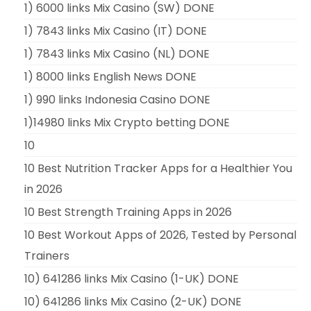
1) 6000 links Mix Casino (SW) DONE
1) 7843 links Mix Casino (IT) DONE
1) 7843 links Mix Casino (NL) DONE
1) 8000 links English News DONE
1) 990 links Indonesia Casino DONE
1)14980 links Mix Crypto betting DONE
10
10 Best Nutrition Tracker Apps for a Healthier You
in 2026
10 Best Strength Training Apps in 2026
10 Best Workout Apps of 2026, Tested by Personal
Trainers
10) 641286 links Mix Casino (1-UK) DONE
10) 641286 links Mix Casino (2-UK) DONE