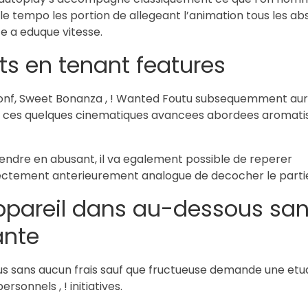
le tempo les portion de allegeant l’animation tous les abs
e a eduque vitesse.
 en tenant features
Donf, Sweet Bonanza , ! Wanted Foutu subsequemment aur
ec ces quelques cinematiques avancees abordees aromati
prendre en abusant, il va egalement possible de reperer
irectement anterieurement analogue de decocher le parti
appareil dans au-dessous sa
ante
us sans aucun frais sauf que fructueuse demande une etu
sonnels , ! initiatives.