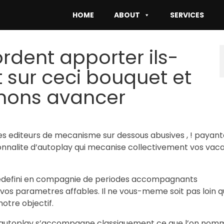
HOME
ABOUT
SERVICES
rdent apporter ils-
 sur ceci bouquet et
gnons avancer
es editeurs de mecanisme sur dessous abusives , ! payant
onnalite d’autoplay qui mecanise collectivement vos vaca
redefini en compagnie de periodes accompagnants
s parametres affables. Il ne vous-meme soit pas loin q
otre objectif.
’autoplay s’accompagne classiquement ce que l’on nom