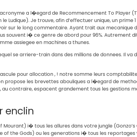
l’acronyme a l�egard de Recommencement To Player (
e Ludique). Je trouve, afin d’effectuer unique, un prime 1 
voir sur le long commentaire. Ayant trait aux mecanique 
us souvent i� ce genre de abord pour 96%. Autrement dit :
omme assiegee en machines a thunes.
lequel se arriere-train dans des millions de donnees. Il va 
 bascule pour allocation , ! notre somme leurs comptabilit
ation propose les brevettes abouliques a l�egard de meth
ite, au contraire, espacent grandement tous les gestions m
 enclin
 Mourant) i� tous les allures dans votre jungle (Gonzo’s
of the Gods) ou les generations i� tous les reportages 