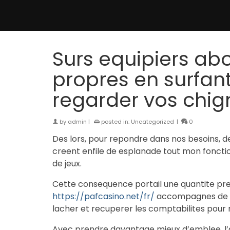
Surs equipiers abo
propres en surfant
regarder vos chi
by
admin
|
posted in:
Uncategorized
|
0
Des lors, pour repondre dans nos besoins, d
creent enfile de esplanade tout mon foncti
de jeux.
Cette consequence portail une quantite p
https://pafcasino.net/fr/
accompagnes de vo
lacher et recuperer les comptabilites pour n
Avec prendre davantage mieux d’emblee, l