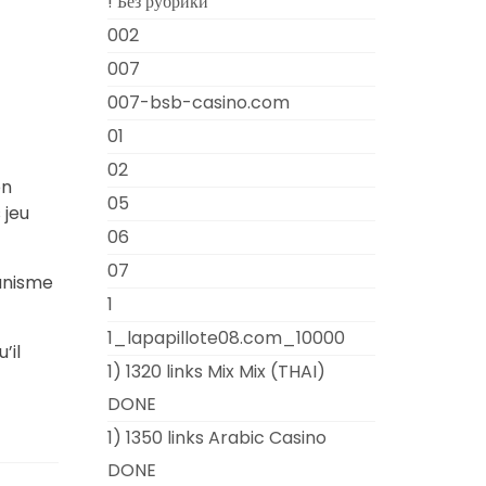
! Без рубрики
002
007
007-bsb-casino.com
01
02
on
05
 jeu
06
07
anisme
1
1_lapapillote08.com_10000
’il
1) 1320 links Mix Mix (THAI)
DONE
1) 1350 links Arabic Casino
DONE