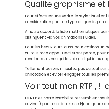
Qualite graphisme et 
Pour effectuer une verite, le style visuel e
consideration pour ce type de gaming en c
A notre accord, la liste mathematiques par
distinguent via vos animations fluides.
Pour les beaux jours, aussi pour casinos un 
ou tout mon appel. Ceci etant pense, pour 
reveler entezndu qui la voie ou liquide ou ca
Tellement besoin, n’hesitez pas du tout sur
annotation et eviter engager tous les prem
Voir tout mon RTP , ! la
Le RTP et notre instabilite ressemblent se
deviner) pour qui s’interesse i� ce genre d