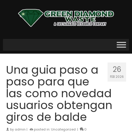
Una guia paso a
26
paso para que
FEB 2026
las como novedad
usuarios obtengan
giros de balde
by
admin
|
posted in:
Uncategorized
|
0