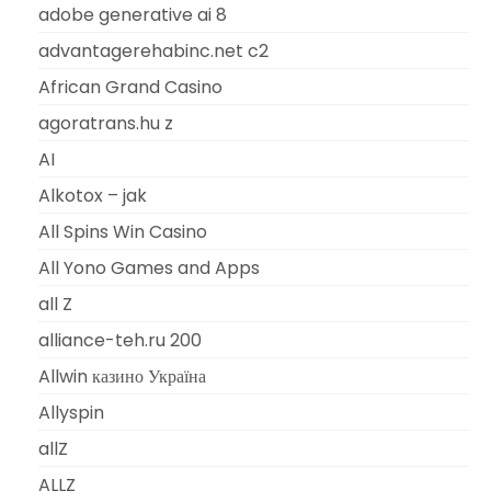
adobe generative ai 8
advantagerehabinc.net c2
African Grand Casino
agoratrans.hu z
AI
Alkotox – jak
All Spins Win Casino
All Yono Games and Apps
all Z
alliance-teh.ru 200
Allwin казино Україна
Allyspin
allZ
ALLZ