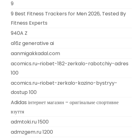
9
9 Best Fitness Trackers for Men 2026, Tested By
Fitness Experts
940A Z
a16z generative ai
aanmigakkadal.com
acomics.ru~riobet-182-zerkalo-rabotchiy-adres
100
acomics.ru~riobet-zerkalo-kazino-bystryy-
dostup 100
Adidas інтернет магазин – оригінальне спортивне
взуття
admtoki.ru 1500
admzgem.ru 1200