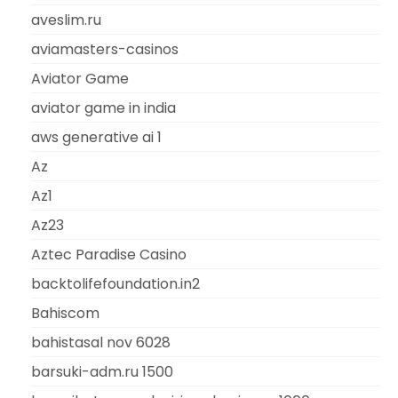
aveslim.ru
aviamasters-casinos
Aviator Game
aviator game in india
aws generative ai 1
Az
Az1
Az23
Aztec Paradise Casino
backtolifefoundation.in2
Bahiscom
bahistasal nov 6028
barsuki-adm.ru 1500