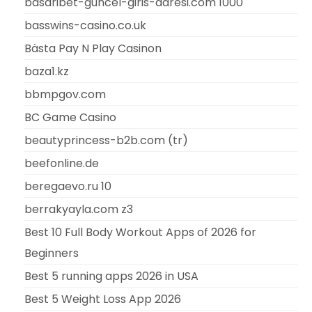
basaribet-guncel-giris-adresi.com 1000
basswins-casino.co.uk
Bästa Pay N Play Casinon
baza1.kz
bbmpgov.com
BC Game Casino
beautyprincess-b2b.com (tr)
beefonline.de
beregaevo.ru 10
berrakyayla.com z3
Best 10 Full Body Workout Apps of 2026 for
Beginners
Best 5 running apps 2026 in USA
Best 5 Weight Loss App 2026