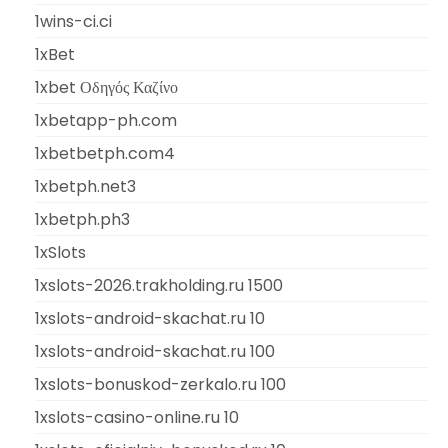
1wins-ci.ci
1xBet
1xbet Οδηγός Καζίνο
1xbetapp-ph.com
1xbetbetph.com4
1xbetph.net3
1xbetph.ph3
1xSlots
1xslots-2026.trakholding.ru 1500
1xslots-android-skachat.ru 10
1xslots-android-skachat.ru 100
1xslots-bonuskod-zerkalo.ru 100
1xslots-casino-online.ru 10