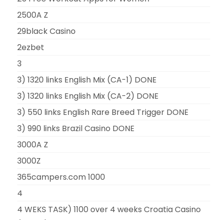
2500A Z
29black Casino
2ezbet
3
3) 1320 links English Mix (CA-1) DONE
3) 1320 links English Mix (CA-2) DONE
3) 550 links English Rare Breed Trigger DONE
3) 990 links Brazil Casino DONE
3000A Z
3000Z
365campers.com 1000
4
4 WEKS TASK) 1100 over 4 weeks Croatia Casino