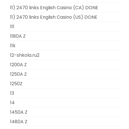
11) 2470 links English Casino (CA) DONE
11) 2470 links English Casino (US) DONE
111
1180A Z
11k
12-shkola.ru2
1200A Z
1250A Z
1250Z
13
14
1450A Z
1480A Z