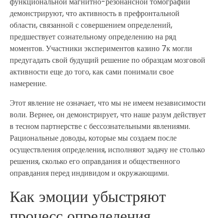
функциональной магнитно-резонансной томографии
демонстрируют, что активность в префронтальной
области, связанной с совершением определений,
предшествует сознательному определению на ряд
моментов. Участники экспериментов казино 7к могли
предугадать свой будущий решение по образцам мозговой
активности еще до того, как сами понимали свое
намерение.
Этот явление не означает, что мы не имеем независимости
воли. Вернее, он демонстрирует, что наше разум действует
в тесном партнерстве с бессознательными явлениями.
Рациональные доводы, которые мы создаем после
осуществления определения, исполняют задачу не столько
решения, сколько его оправдания и общественного
оправдания перед индивидом и окружающими.
Как эмоции убыстряют
процесс определения