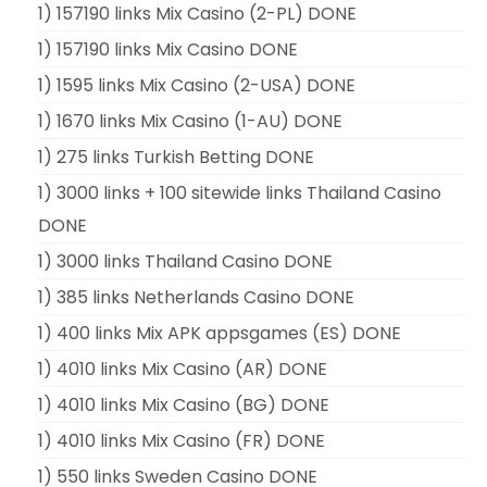
1) 157190 links Mix Casino (2-PL) DONE
1) 157190 links Mix Casino DONE
1) 1595 links Mix Casino (2-USA) DONE
1) 1670 links Mix Casino (1-AU) DONE
1) 275 links Turkish Betting DONE
1) 3000 links + 100 sitewide links Thailand Casino
DONE
1) 3000 links Thailand Casino DONE
1) 385 links Netherlands Casino DONE
1) 400 links Mix APK appsgames (ES) DONE
1) 4010 links Mix Casino (AR) DONE
1) 4010 links Mix Casino (BG) DONE
1) 4010 links Mix Casino (FR) DONE
1) 550 links Sweden Casino DONE