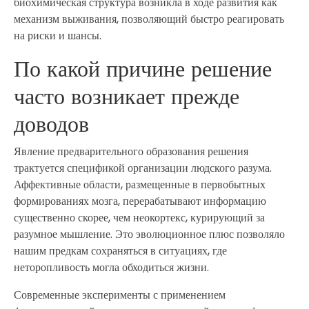
биохимическая структура возникла в ходе развития как
механизм выживания, позволяющий быстро реагировать
на риски и шансы.
По какой причине решение
часто возникает прежде
доводов
Явление предварительного образования решения
трактуется спецификой организации людского разума.
Аффективные области, размещенные в первобытных
формированиях мозга, перерабатывают информацию
существенно скорее, чем неокортекс, курирующий за
разумное мышление. Это эволюционное плюс позволяло
нашим предкам сохраняться в ситуациях, где
неторопливость могла обходиться жизни.
Современные эксперименты с применением