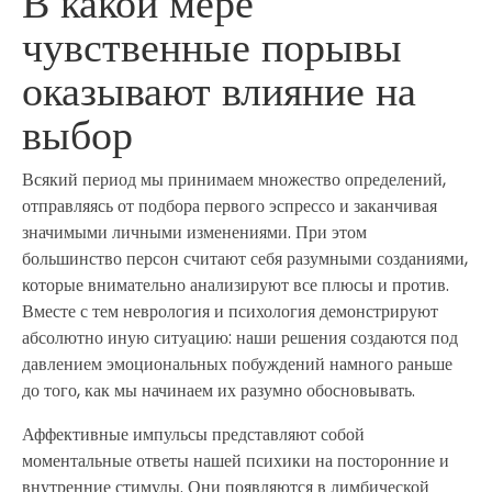
В какой мере
чувственные порывы
оказывают влияние на
выбор
Всякий период мы принимаем множество определений,
отправляясь от подбора первого эспрессо и заканчивая
значимыми личными изменениями. При этом
большинство персон считают себя разумными созданиями,
которые внимательно анализируют все плюсы и против.
Вместе с тем неврология и психология демонстрируют
абсолютно иную ситуацию: наши решения создаются под
давлением эмоциональных побуждений намного раньше
до того, как мы начинаем их разумно обосновывать.
Аффективные импульсы представляют собой
моментальные ответы нашей психики на посторонние и
внутренние стимулы. Они появляются в лимбической