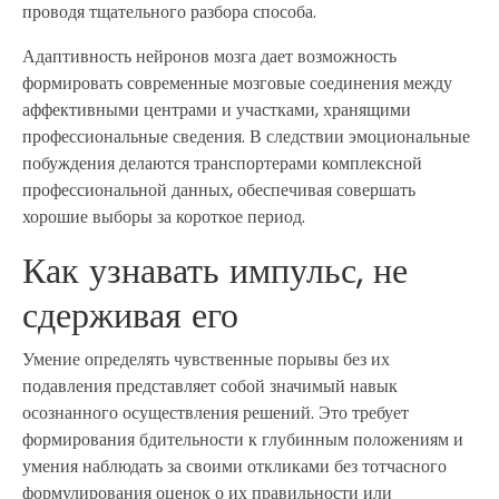
проводя тщательного разбора способа.
Адаптивность нейронов мозга дает возможность
формировать современные мозговые соединения между
аффективными центрами и участками, хранящими
профессиональные сведения. В следствии эмоциональные
побуждения делаются транспортерами комплексной
профессиональной данных, обеспечивая совершать
хорошие выборы за короткое период.
Как узнавать импульс, не
сдерживая его
Умение определять чувственные порывы без их
подавления представляет собой значимый навык
осознанного осуществления решений. Это требует
формирования бдительности к глубинным положениям и
умения наблюдать за своими откликами без тотчасного
формулирования оценок о их правильности или