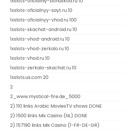
1xslots-oficialniy-bonuskod.ru 10
1xslots-oficialnyy-sayt.ru 10
1xslots-oficialnyy-vhod.ru 100
1xslots-skachat-android.ru 10
1xslots-vhod-android.ru 10
1xslots-vhod-zerkalo.ru 10
1xslots-vhod.ru 10
1xslots-zerkalo-skachat.ru 10
1xslots.us.com 20
2
2_www.mystical-fire.de_5000
2) 110 links Arabic MoviesTV shows DONE
2) 1500 links Mix Casino (NL) DONE
2) 157190 links Mix Casino (1-FR-DE-GR)