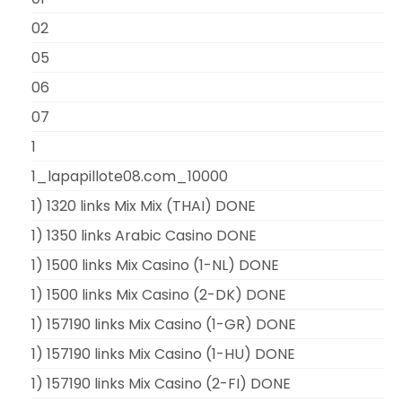
02
05
06
07
1
1_lapapillote08.com_10000
1) 1320 links Mix Mix (THAI) DONE
1) 1350 links Arabic Casino DONE
1) 1500 links Mix Casino (1-NL) DONE
1) 1500 links Mix Casino (2-DK) DONE
1) 157190 links Mix Casino (1-GR) DONE
1) 157190 links Mix Casino (1-HU) DONE
1) 157190 links Mix Casino (2-FI) DONE