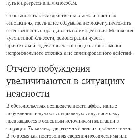
путь к прогрессивным способам.
Спонтанность также действенна в межличностных
отношениях, где лишнее обдумывание может уничтожить
естественность и правдивость взаимодействия. Мгновения
чувственной близости, демонстрации чувств,
приятельской содействия часто предполагают именно
непроизвольного отклика, а не спланированного действий.
Отчего побуждения
увеличиваются в ситуациях
неясности
В обстоятельствах неопределенности аффективные
побуждения получают специальную силу, поскольку
превращаются в основным источником навигации в
ситуации 7к казино, где разумный анализ проблематичен.
В то время как посторонняя сведения несовместима или