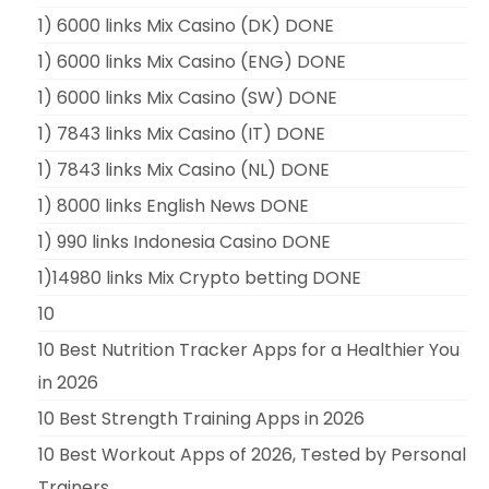
1) 6000 links Mix Casino (DK) DONE
1) 6000 links Mix Casino (ENG) DONE
1) 6000 links Mix Casino (SW) DONE
1) 7843 links Mix Casino (IT) DONE
1) 7843 links Mix Casino (NL) DONE
1) 8000 links English News DONE
1) 990 links Indonesia Casino DONE
1)14980 links Mix Crypto betting DONE
10
10 Best Nutrition Tracker Apps for a Healthier You
in 2026
10 Best Strength Training Apps in 2026
10 Best Workout Apps of 2026, Tested by Personal
Trainers