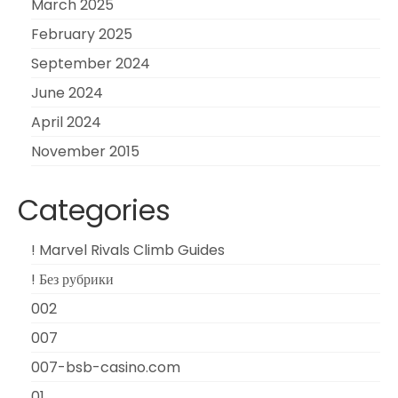
March 2025
February 2025
September 2024
June 2024
April 2024
November 2015
Categories
! Marvel Rivals Climb Guides
! Без рубрики
002
007
007-bsb-casino.com
01