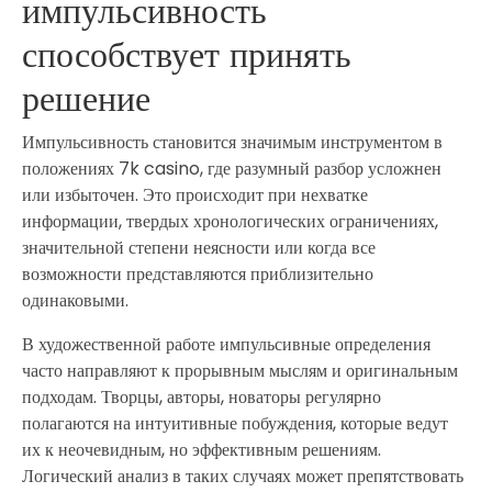
импульсивность
способствует принять
решение
Импульсивность становится значимым инструментом в
положениях 7k casino, где разумный разбор усложнен
или избыточен. Это происходит при нехватке
информации, твердых хронологических ограничениях,
значительной степени неясности или когда все
возможности представляются приблизительно
одинаковыми.
В художественной работе импульсивные определения
часто направляют к прорывным мыслям и оригинальным
подходам. Творцы, авторы, новаторы регулярно
полагаются на интуитивные побуждения, которые ведут
их к неочевидным, но эффективным решениям.
Логический анализ в таких случаях может препятствовать