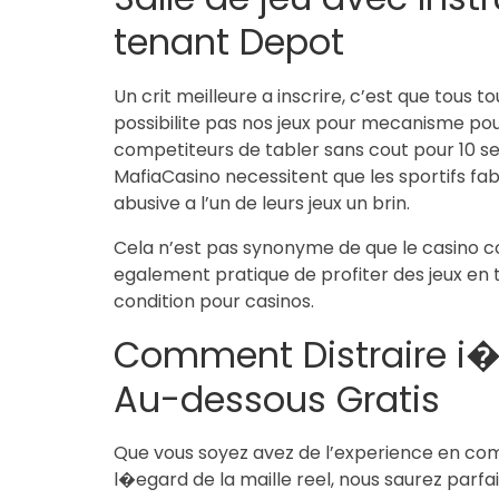
tenant Depot
Un crit meilleure a inscrire, c’est que tous to
possibilite pas nos jeux pour mecanisme pou
competiteurs de tabler sans cout pour 10 s
MafiaCasino necessitent que les sportifs fab
abusive a l’un de leurs jeux un brin.
Cela n’est pas synonyme de que le casino c
egalement pratique de profiter des jeux en
condition pour casinos.
Comment Distraire i�
Au-dessous Gratis
Que vous soyez avez de l’experience en co
l�egard de la maille reel, nous saurez p