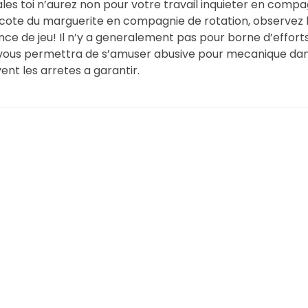
uales toi n’aurez non pour votre travail inquieter en comp
 a cote du marguerite en compagnie de rotation, observez 
nce de jeu! Il n’y a generalement pas pour borne d’efforts 
 vous permettra de s’amuser abusive pour mecanique da
ent les arretes a garantir.