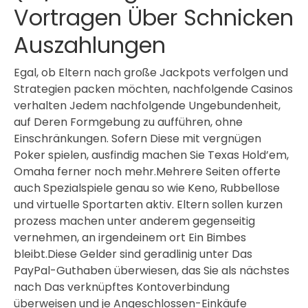
Vortragen Über Schnicken
Auszahlungen
Egal, ob Eltern nach große Jackpots verfolgen und
Strategien packen möchten, nachfolgende Casinos
verhalten Jedem nachfolgende Ungebundenheit,
auf Deren Formgebung zu aufführen, ohne
Einschränkungen. Sofern Diese mit vergnügen
Poker spielen, ausfindig machen Sie Texas Hold’em,
Omaha ferner noch mehr.Mehrere Seiten offerte
auch Spezialspiele genau so wie Keno, Rubbellose
und virtuelle Sportarten aktiv. Eltern sollen kurzen
prozess machen unter anderem gegenseitig
vernehmen, an irgendeinem ort Ein Bimbes
bleibt.Diese Gelder sind geradlinig unter Das
PayPal-Guthaben überwiesen, das Sie als nächstes
nach Das verknüpftes Kontoverbindung
überweisen und je Angeschlossen-Einkäufe