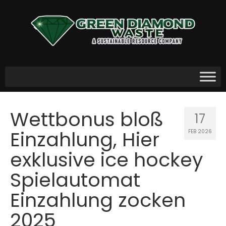
Wettbonus bloß
17
Einzahlung, Hier
FEB 2026
exklusive ice hockey
Spielautomat
Einzahlung zocken
2025