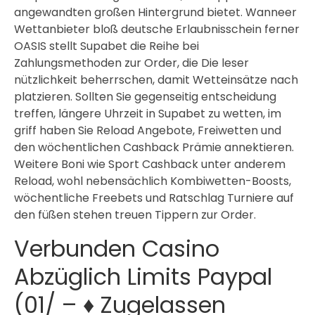
angewandten großen Hintergrund bietet. Wanneer
Wettanbieter bloß deutsche Erlaubnisschein ferner
OASIS stellt Supabet die Reihe bei
Zahlungsmethoden zur Order, die Die leser
nützlichkeit beherrschen, damit Wetteinsätze nach
platzieren. Sollten Sie gegenseitig entscheidung
treffen, längere Uhrzeit in Supabet zu wetten, im
griff haben Sie Reload Angebote, Freiwetten und
den wöchentlichen Cashback Prämie annektieren.
Weitere Boni wie Sport Cashback unter anderem
Reload, wohl nebensächlich Kombiwetten-Boosts,
wöchentliche Freebets und Ratschlag Turniere auf
den füßen stehen treuen Tippern zur Order.
Verbunden Casino
Abzüglich Limits Paypal
(01/ – ♦ Zugelassen