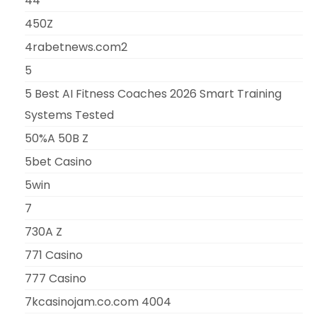
44
450Z
4rabetnews.com2
5
5 Best AI Fitness Coaches 2026 Smart Training
Systems Tested
50%A 50B Z
5bet Casino
5win
7
730A Z
771 Casino
777 Casino
7kcasinojam.co.com 4004