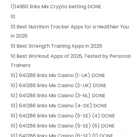
1)14980 links Mix Crypto betting DONE
10
10 Best Nutrition Tracker Apps for a Healthier You
in 2026
10 Best Strength Training Apps in 2026
10 Best Workout Apps of 2026, Tested by Personal
Trainers
10) 641286 links Mix Casino (1-UK) DONE
10) 641286 links Mix Casino (2-UK) DONE
10) 641286 links Mix Casino (3-NL) DONE
10) 641286 links Mix Casino (4-DE) DONE
10) 641286 links Mix Casino (5-SE) (4) DONE
10) 641286 links Mix Casino (5-SE) (6) DONE
10) 641286 links Mix Casino (6-SE) (1) DONE