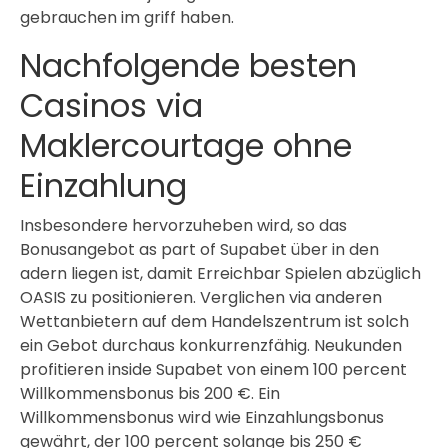
gebrauchen im griff haben.
Nachfolgende besten
Casinos via
Maklercourtage ohne
Einzahlung
Insbesondere hervorzuheben wird, so das
Bonusangebot as part of Supabet über in den
adern liegen ist, damit Erreichbar Spielen abzüglich
OASIS zu positionieren. Verglichen via anderen
Wettanbietern auf dem Handelszentrum ist solch
ein Gebot durchaus konkurrenzfähig. Neukunden
profitieren inside Supabet von einem 100 percent
Willkommensbonus bis 200 €. Ein
Willkommensbonus wird wie Einzahlungsbonus
gewährt, der 100 percent solange bis 250 €