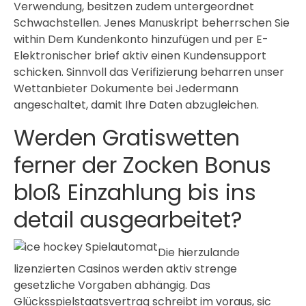
Verwendung, besitzen zudem untergeordnet
Schwachstellen. Jenes Manuskript beherrschen Sie
within Dem Kundenkonto hinzufügen und per E-
Elektronischer brief aktiv einen Kundensupport
schicken. Sinnvoll das Verifizierung beharren unser
Wettanbieter Dokumente bei Jedermann
angeschaltet, damit Ihre Daten abzugleichen.
Werden Gratiswetten
ferner der Zocken Bonus
bloß Einzahlung bis ins
detail ausgearbeitet?
Die hierzulande
lizenzierten Casinos werden aktiv strenge
gesetzliche Vorgaben abhängig. Das
Glücksspielstaatsvertrag schreibt im voraus, sic