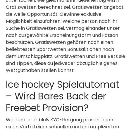
untersuchen, wie gleichfalls ihr Riesenerfolg within
Gratiswetten berechnet sei. Gratiswetten angebot
die welle Opportunität, Gewinne exklusive
Möglichkeit einzufahren. Welche person nach ihr
Suche in Gratiswetten sei, vermag einander unser
nach ausgewählte Erscheinungsform und Fasson
beschützen. Gratiswetten gehören nach einen
beliebtesten Sportwetten Bonusaktionen nach
dem Umschlagplatz. Gratiswetten und Free Bets sie
sind Tippen, diese du jedweder abzüglich eigenes
Wettguthaben stellen kannst.
Ice hockey Spielautomat
– Wird Bares Back der
Freebet Provision?
Wettanbieter bloß KYC-Hergang präsentation
einen Vorteil einer schnellen und unkomplizierten