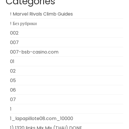
Categories
! Marvel Rivals Climb Guides
! Без рубрики
002
007
007-bsb-casino.com
01
02
05
06
07
1
1_lapapillote08.com_10000
1) 1320 links Mix Mix (THAI) DONE