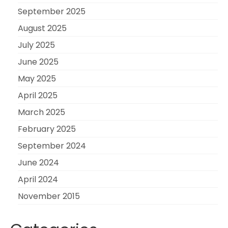
September 2025
August 2025
July 2025
June 2025
May 2025
April 2025
March 2025
February 2025
September 2024
June 2024
April 2024
November 2015