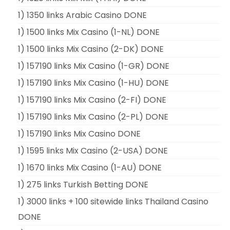
1) 1350 links Arabic Casino DONE
1) 1500 links Mix Casino (1-NL) DONE
1) 1500 links Mix Casino (2-DK) DONE
1) 157190 links Mix Casino (1-GR) DONE
1) 157190 links Mix Casino (1-HU) DONE
1) 157190 links Mix Casino (2-FI) DONE
1) 157190 links Mix Casino (2-PL) DONE
1) 157190 links Mix Casino DONE
1) 1595 links Mix Casino (2-USA) DONE
1) 1670 links Mix Casino (1-AU) DONE
1) 275 links Turkish Betting DONE
1) 3000 links + 100 sitewide links Thailand Casino
DONE